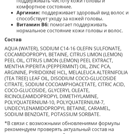
поддерживать чистоту кожи головы и
комфортное состояние.
Аргинин:
поддерживает здоровый вид волос и
способствует уходу за кожей головы.
Витамин B6:
помогает поддерживать
нормальное состояние кожи головы и волос.
Состав
AQUA (WATER), SODIUM C14-16 OLEFIN SULFONATE,
COCAMIDOPROPYL BETAINE, CITRUS LIMON (LEMON)
PEEL OIL, CITRUS LIMON (LEMON) PEEL EXTRACT,
MENTHA PIPERITA (PEPPERMINT) OIL, ZINC PCA,
ARGININE, PYRIDOXINE HCL, MELALEUCA ALTERNIFOLIA
(TEA TREE) LEAF OIL, DISODIUM COCO-GLUCOSIDE
CITRATE, SODIUM COCOAMPHOACETATE, CITRIC ACID,
COCO-GLUCOSIDE, GLYCERYL OLEATE,
RICINOLEAMIDOPROPYL DIMETHYLAMINE,
POLYQUATERNIUM-10, POLYQUATERNIUM-7,
UNDECYLENAMIDOPROPYL BETAINE, CARAMEL,
SODIUM BENZOATE, POTASSIUM SORBATE.
*В связи с возможными обновлениями формулы
рекомендуем проверять актуальный состав на