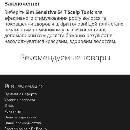
Заключення
Виберіть
Sim Sensitive S4 T Scalp Tonic
для
ефективного стимулювання росту волосся та
покращення здоров'я шкіри голови! Цей тонік стане
незамінним помічником у вашій косметичці,
допомагаючи вам досягти бажаних результатів і
насолоджуватися красивим, здоровим волоссям.
Рекомендуемые товары
ИНФОРМАЦИЯ
Публичная оферта
Условия возврата
О нас
Контакты
Оплата и доставка
Наши преимущества
Дроп-shipping с Dr Beauty