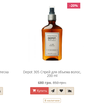
-20%
леска
Depot 305 Спрей для объема волос,
l
200 ml
680 грн.
850 грн.
Купить
В наличии