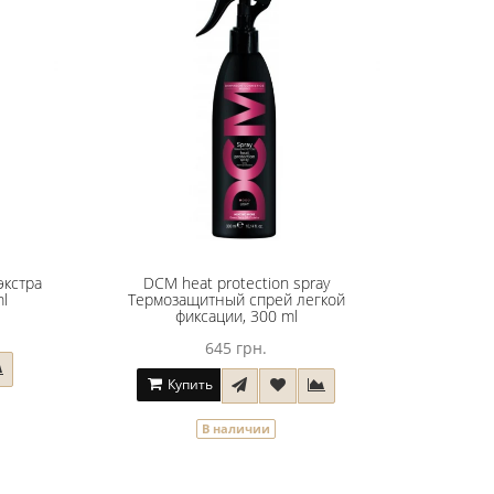
экстра
DCM heat protection spray
ml
Термозащитный спрей легкой
фиксации, 300 ml
645 грн.
Купить
В наличии