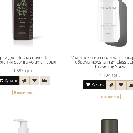
рей для объема волос без
Уплотняющий спрей для прико
еления Saphira Volume 150мл
объема Newsha High Class S
Thickening Spray
1 595 грн.
1 194 грн.
Купить
Купить
В наличии
В наличии