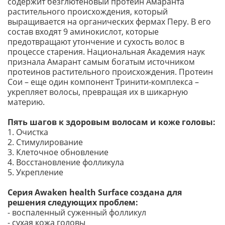
содержит безглютеновый протеин Амаранта
растительного происхождения, который
выращивается на органических фермах Перу. В его
состав входят 9 аминокислот, которые
предотвращают утончение и сухость волос в
процессе старения. Национальная Академия наук
признала Амарант самым богатым источником
протеинов растительного происхождения. Протеин
Сои – еще один компонент Тринити-комплекса –
укрепляет волосы, превращая их в шикарную
материю.
Пять шагов к здоровым волосам и коже головы:
1. Очистка
2. Стимулирование
3. Клеточное обновление
4. Восстановление фолликула
5. Укрепление
Серия Awaken health Surface создана для
решения следующих проблем:
- воспаленный суженный фолликул
- сухая кожа головы