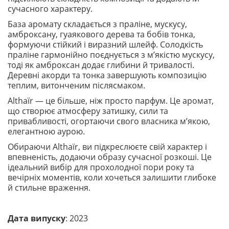
сучасного характеру.
База аромату складається з праліне, мускусу,
амброксану, гуаякового дерева та бобів тонка,
формуючи стійкий і виразний шлейф. Солодкість
праліне гармонійно поєднується з м’якістю мускусу,
тоді як амброксан додає глибини й тривалості.
Деревні акорди та тонка завершують композицію
теплим, витонченим післясмаком.
Althaïr — це більше, ніж просто парфум. Це аромат,
що створює атмосферу затишку, сили та
привабливості, огортаючи свого власника м’якою,
елегантною аурою.
Обираючи Althaïr, ви підкреслюєте свій характер і
впевненість, додаючи образу сучасної розкоші. Це
ідеальний вибір для прохолодної пори року та
вечірніх моментів, коли хочеться залишити глибоке
й стильне враження.
Дата випуску
: 2023