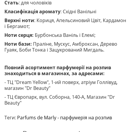
Стать
: для чоловіків
Класифікація аромату
: Східні Ванільні
Верхні ноти
: Кориця, Апельсиновий Цвіт, Кардамон
і Бергамот;
Ноти серця:
Бурбонська Ваніль і Елемі;
Ноти бази:
Праліне, Мускус, Амброксан, Дерево
Гуаяк, Боби Тонка і Зацукрований Мигдаль.
Повний асортимент парфумерії на розпив
знаходиться в магазинах, за адресами:
- ТЦ "Dream Yellow", 1-ий поверх, атріум Голлівуд,
магазин "Dr Beauty"
- ТЦ Європарк, вул. Соборна, 140-A, Магазин "Dr
Beauty"
Теги:
Parfums de Marly - парфумерія на розпив