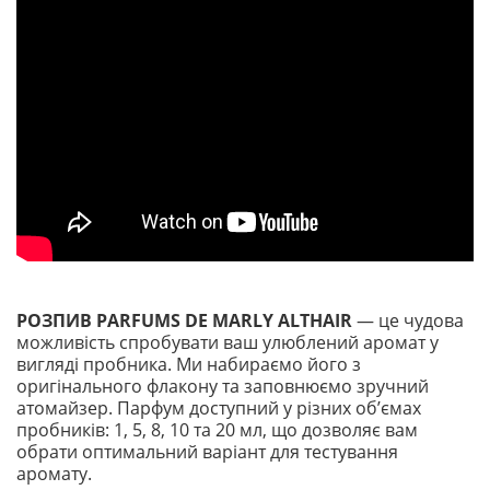
РОЗПИВ
PARFUMS DE MARLY ALTHAIR
— це чудова
можливість спробувати ваш улюблений аромат у
вигляді пробника. Ми набираємо його з
оригінального флакону та заповнюємо зручний
атомайзер. Парфум доступний у різних обʼємах
пробників: 1, 5, 8, 10 та 20 мл, що дозволяє вам
обрати оптимальний варіант для тестування
аромату.