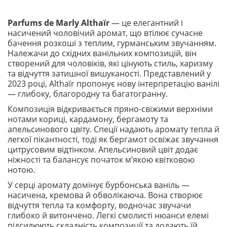
Parfums de Marly Althaïr
— це елегантний і
насичений чоловічий аромат, що втілює сучасне
бачення розкоші з теплим, гурманським звучанням.
Належачи до східних ванільних композицій, він
створений для чоловіків, які цінують стиль, харизму
та відчуття затишної вишуканості. Представлений у
2023 році, Althaïr пропонує нову інтерпретацію ванілі
— глибоку, благородну та багатогранну.
Композиція відкривається пряно-свіжими верхніми
нотами кориці, кардамону, бергамоту та
апельсинового цвіту. Спеції надають аромату тепла й
легкої пікантності, тоді як бергамот освіжає звучання
цитрусовим відтінком. Апельсиновий цвіт додає
ніжності та балансує початок м’якою квітковою
нотою.
У серці аромату домінує бурбонська ваніль —
насичена, кремова й обволікаюча. Вона створює
відчуття тепла та комфорту, водночас звучачи
глибоко й витончено. Легкі смолисті нюанси елемі
підсилюють складність композиції та додають їй