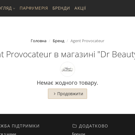
ГЛЯД
ПАРФУМЕРІЯ
БРЕНДИ
АКЦІЇ
Головна
Бренд
Agent Provocateur
 Provocateur в магазині "Dr Beauty
Немає жодного товару.
Продовжити
ЖБА ПІДТРИМКИ
ДОДАТКОВО
ся з нами
Бренди