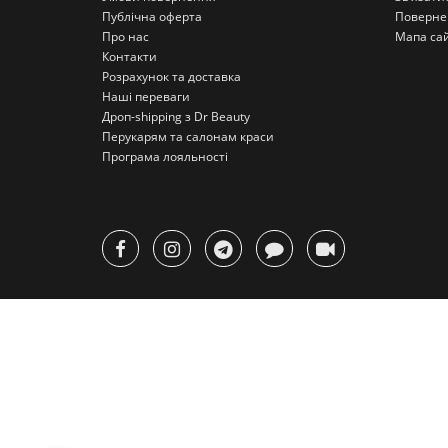
Публічна оферта
Поверне
Про нас
Мапа са
Контакти
Розрахунок та доставка
Наші переваги
Дроп-shipping з Dr Beauty
Перукарям та салонам краси
Програма лояльності