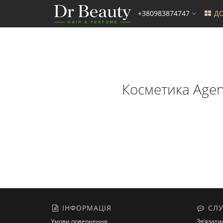
+380983874747
ДО
Косметика Agent
ІНФОРМАЦІЯ
СЛУ
Умови повернення
Зв’язати