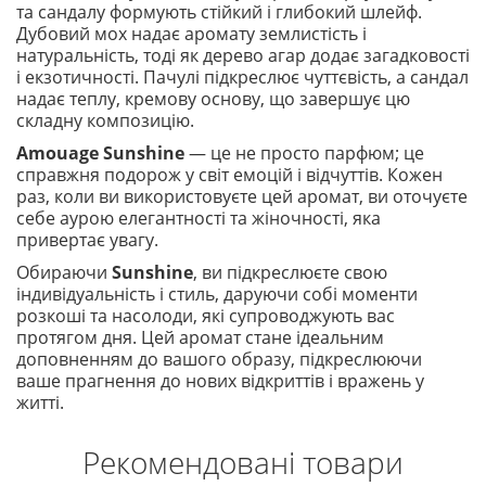
та сандалу формують стійкий і глибокий шлейф.
Дубовий мох надає аромату землистість і
натуральність, тоді як дерево агар додає загадковості
і екзотичності. Пачулі підкреслює чуттєвість, а сандал
надає теплу, кремову основу, що завершує цю
складну композицію.
Amouage Sunshine
— це не просто парфюм; це
справжня подорож у світ емоцій і відчуттів. Кожен
раз, коли ви використовуєте цей аромат, ви оточуєте
себе аурою елегантності та жіночності, яка
привертає увагу.
Обираючи
Sunshine
, ви підкреслюєте свою
індивідуальність і стиль, даруючи собі моменти
розкоші та насолоди, які супроводжують вас
протягом дня. Цей аромат стане ідеальним
доповненням до вашого образу, підкреслюючи
ваше прагнення до нових відкриттів і вражень у
житті.
Рекомендовані товари