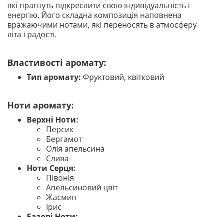
які прагнуть підкреслити свою індивідуальність і
енергію. Його складна композиція наповнена
вражаючими нотами, які переносять в атмосферу
літа і радості.
Властивості аромату:
Тип аромату:
Фруктовий, квітковий
Ноти аромату:
Верхні Ноти:
Персик
Бергамот
Олія апельсина
Слива
Ноти Серця:
Півонія
Апельсиновий цвіт
Жасмин
Ірис
Базові Ноти: