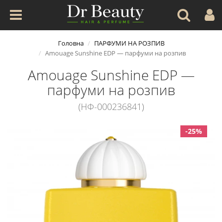
Головна
ПАРФУМИ НА РОЗПИВ
Amouage Sunshine EDP — парфуми на розпив
Amouage Sunshine EDP —
парфуми на розпив
(НФ-000236841)
-25%