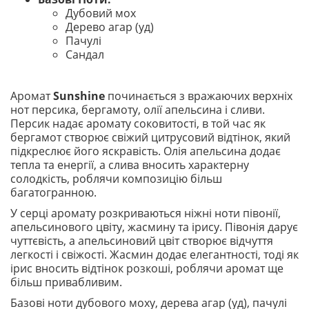
Дубовий мох
Дерево агар (уд)
Пачулі
Сандал
Аромат
Sunshine
починається з вражаючих верхніх
нот персика, бергамоту, олії апельсина і сливи.
Персик надає аромату соковитості, в той час як
бергамот створює свіжий цитрусовий відтінок, який
підкреслює його яскравість. Олія апельсина додає
тепла та енергії, а слива вносить характерну
солодкість, роблячи композицію більш
багатогранною.
У серці аромату розкриваються ніжні ноти півонії,
апельсинового цвіту, жасмину та ірису. Півонія дарує
чуттєвість, а апельсиновий цвіт створює відчуття
легкості і свіжості. Жасмин додає елегантності, тоді як
ірис вносить відтінок розкоші, роблячи аромат ще
більш привабливим.
Базові ноти дубового моху, дерева агар (уд), пачулі