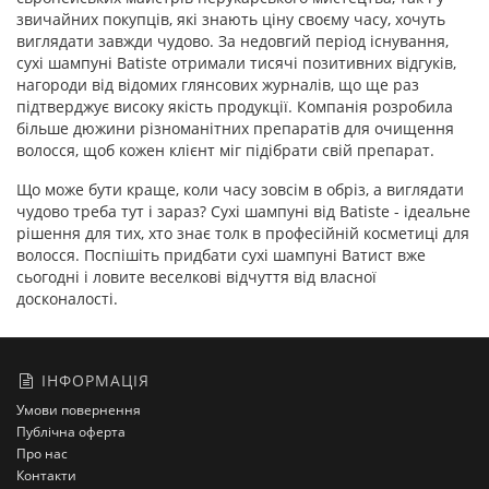
звичайних покупців, які знають ціну своєму часу, хочуть
виглядати завжди чудово. За недовгий період існування,
сухі шампуні Batiste отримали тисячі позитивних відгуків,
нагороди від відомих глянсових журналів, що ще раз
підтверджує високу якість продукції. Компанія розробила
більше дюжини різноманітних препаратів для очищення
волосся, щоб кожен клієнт міг підібрати свій препарат.
Що може бути краще, коли часу зовсім в обріз, а виглядати
чудово треба тут і зараз? Сухі шампуні від Batiste - ідеальне
рішення для тих, хто знає толк в професійній косметиці для
волосся. Поспішіть придбати сухі шампуні Ватист вже
сьогодні і ловите веселкові відчуття від власної
досконалості.
ІНФОРМАЦІЯ
Умови повернення
Публічна оферта
Про нас
Контакти