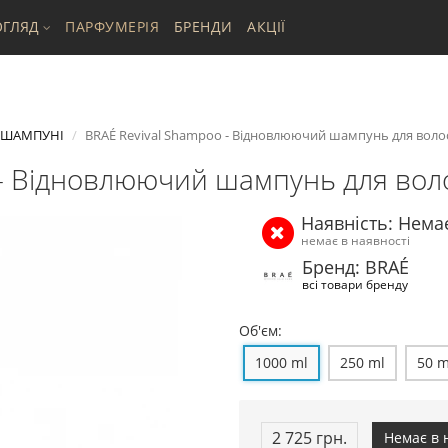
ГЛЯД
ПАРФУМЕРІЯ
БРЕНДИ
АКЦІЇ
ШАМПУНІ
BRAÉ Revival Shampoo - Відновлюючий шампунь для волосс
- Відновлюючий шампунь для воло
Наявність: Нема
немає в наявності
Бренд: BRAÉ
всі товари бренду
Об'єм:
1000 ml
250 ml
50 m
2 725 грн.
Немає в 