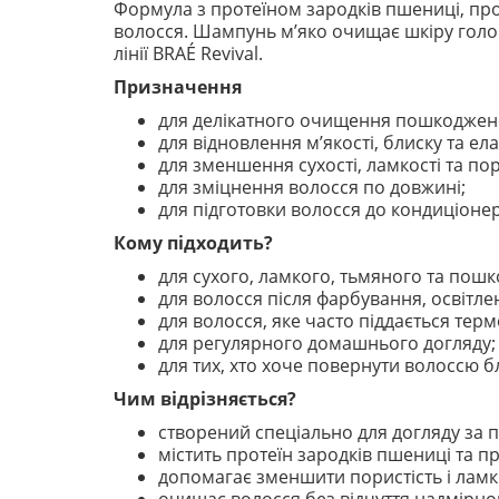
Формула з протеїном зародків пшениці, пр
волосся. Шампунь м’яко очищає шкіру голов
лінії BRAÉ Revival.
Призначення
для делікатного очищення пошкоджено
для відновлення м’якості, блиску та ела
для зменшення сухості, ламкості та пор
для зміцнення волосся по довжині;
для підготовки волосся до кондиціонер
Кому підходить?
для сухого, ламкого, тьмяного та пош
для волосся після фарбування, освітле
для волосся, яке часто піддається терм
для регулярного домашнього догляду;
для тих, хто хоче повернути волоссю бл
Чим відрізняється?
створений спеціально для догляду за
містить протеїн зародків пшениці та п
допомагає зменшити пористість і ламкі