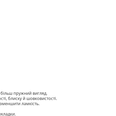
 більш пружний вигляд.
ті, блиску й шовковистості.
зменшити ламкість.
укладки.