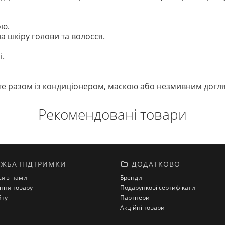
ою.
а шкіру голови та волосся.
і.
е разом із кондиціонером, маскою або незмивним догля
Рекомендовані товари
ЖБА ПІДТРИМКИ
ДОДАТКОВО
ся з нами
Бренди
ння товару
Подарункові сертифікати
йту
Партнери
Акційні товари