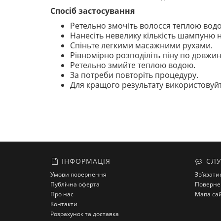
Спосіб застосування
Ретельно змочіть волосся теплою вод
Нанесіть невелику кількість шампуню н
Спіньте легкими масажними рухами.
Рівномірно розподіліть піну по довжин
Ретельно змийте теплою водою.
За потреби повторіть процедуру.
Для кращого результату використовуйт
ІНФОРМАЦІЯ
СЛУ
Умови повернення
Зв’язати
Публічна оферта
Поверне
Про нас
Мапа са
Контакти
Розрахунок та доставка