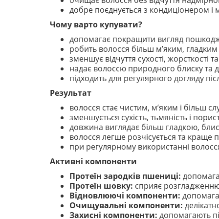
очищає волосся без відчуття надмірн
добре поєднується з кондиціонером і ма
Чому варто купувати?
допомагає покращити вигляд пошкодж
робить волосся більш м’яким, гладким 
зменшує відчуття сухості, жорсткості та
надає волоссю природного блиску та д
підходить для регулярного догляду піс
Результат
волосся стає чистим, м’яким і більш с
зменшується сухість, тьмяність і порист
довжина виглядає більш гладкою, блис
волосся легше розчісується та краще п
при регулярному використанні волосс
Активні компоненти
Протеїн зародків пшениці:
допомагає
Протеїн шовку:
сприяє розгладженню к
Відновлюючі компоненти:
допомагаю
Очищувальні компоненти:
делікатн
Захисні компоненти:
допомагають під