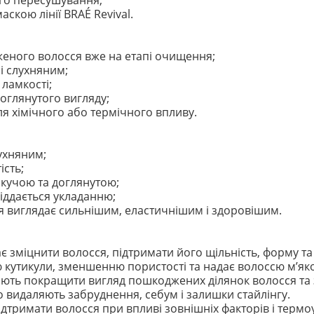
ого пересушування;
скою лінії BRAÉ Revival.
еного волосся вже на етапі очищення;
і слухняним;
 ламкості;
оглянутого вигляду;
ля хімічного або термічного впливу.
лухняним;
ість;
кучою та доглянутою;
іддається укладанню;
я виглядає сильнішим, еластичнішим і здоровішим.
 зміцнити волосся, підтримати його щільність, форму та
утикули, зменшенню пористості та надає волоссю м’якос
ть покращити вигляд пошкоджених ділянок волосся та 
о видаляють забруднення, себум і залишки стайлінгу.
тримати волосся при впливі зовнішніх факторів і термо