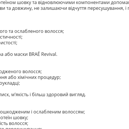
отеїном шовку та відновлюючими компонентами допомагає
и та довжину, не залишаючи відчуття пересушування, і г
го та ослабленого волосся;
стичності;
истості;
а або маски BRAÉ Revival.
кодженого волосся;
ння або хімічних процедур;
оукладці;
иск, м’якість і більш здоровий вигляд.
 пошкодженим і ослабленим волоссям;
ротеїн шовку;
сть волосся;