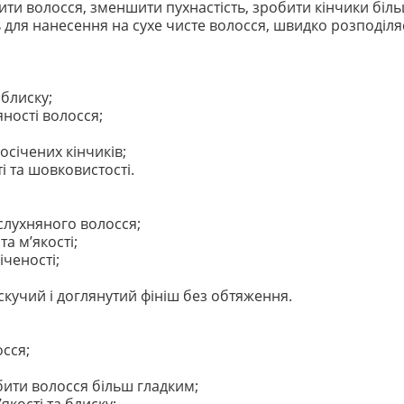
ти волосся, зменшити пухнастість, зробити кінчики біл
 для нанесення на сухе чисте волосся, швидко розподіляє
блиску;
ності волосся;
січених кінчиків;
і та шовковистості.
еслухняного волосся;
а м’якості;
іченості;
искучий і доглянутий фініш без обтяження.
осся;
бити волосся більш гладким;