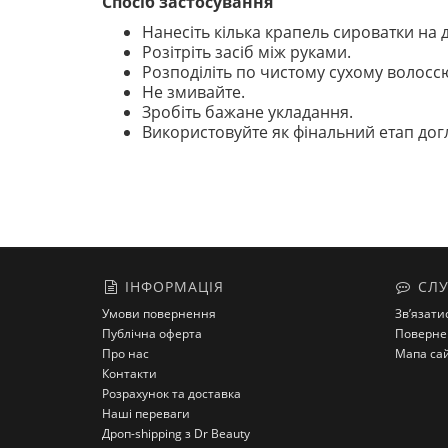
Спосіб застосування
Нанесіть кілька крапель сироватки на 
Розітріть засіб між руками.
Розподіліть по чистому сухому волоссю
Не змивайте.
Зробіть бажане укладання.
Використовуйте як фінальний етап догля
ІНФОРМАЦІЯ
СЛУ
Умови повернення
Зв’язати
Публічна оферта
Поверне
Про нас
Мапа са
Контакти
Розрахунок та доставка
Наші переваги
Дроп-shipping з Dr Beauty