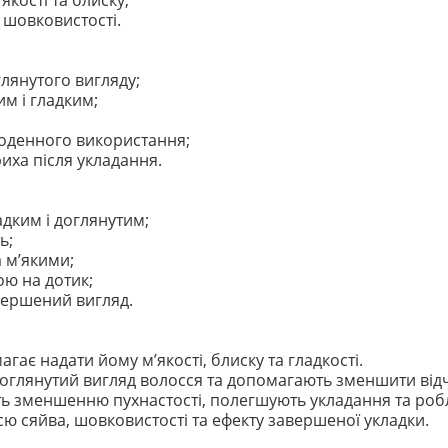
якості та блиску;
а шовковистості.
лянутого вигляду;
м і гладким;
щоденного використання;
иха після укладання.
адким і доглянутим;
ь;
 м’якими;
ю на дотик;
авершений вигляд.
гає надати йому м’якості, блиску та гладкості.
оглянутий вигляд волосся та допомагають зменшити відчу
 зменшенню пухнастості, полегшують укладання та робл
ю сяйва, шовковистості та ефекту завершеної укладки.