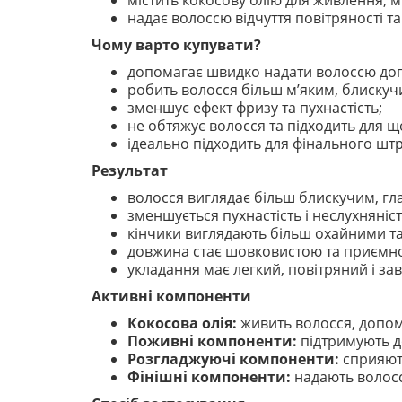
містить кокосову олію для живлення, м’
надає волоссю відчуття повітряності т
Чому варто купувати?
допомагає швидко надати волоссю дог
робить волосся більш м’яким, блискучи
зменшує ефект фризу та пухнастість;
не обтяжує волосся та підходить для 
ідеально підходить для фінального штр
Результат
волосся виглядає більш блискучим, гл
зменшується пухнастість і неслухняніст
кінчики виглядають більш охайними та
довжина стає шовковистою та приємно
укладання має легкий, повітряний і з
Активні компоненти
Кокосова олія:
живить волосся, допома
Поживні компоненти:
підтримують д
Розгладжуючі компоненти:
сприяють
Фінішні компоненти:
надають волосс