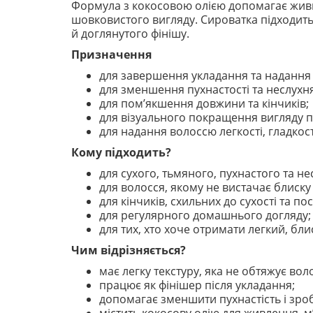
Формула з кокосовою олією допомагає живи
шовковистого вигляду. Сироватка підходить
й доглянутого фінішу.
Призначення
для завершення укладання та надання 
для зменшення пухнастості та неслухня
для пом’якшення довжини та кінчиків;
для візуального покращення вигляду по
для надання волоссю легкості, гладкост
Кому підходить?
для сухого, тьмяного, пухнастого та н
для волосся, якому не вистачає блиску т
для кінчиків, схильних до сухості та пос
для регулярного домашнього догляду;
для тих, хто хоче отримати легкий, бл
Чим відрізняється?
має легку текстуру, яка не обтяжує вол
працює як фінішер після укладання;
допомагає зменшити пухнастість і зро