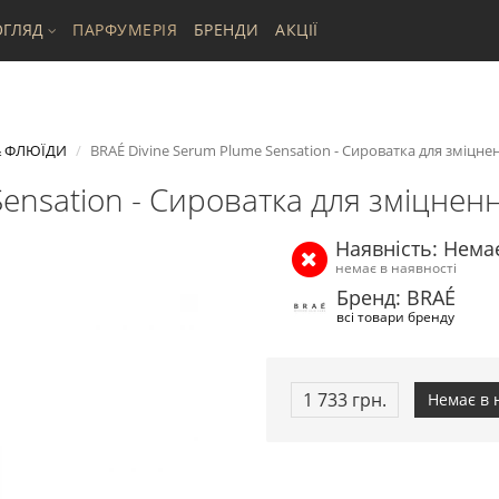
ГЛЯД
ПАРФУМЕРІЯ
БРЕНДИ
АКЦІЇ
& ФЛЮЇДИ
BRAÉ Divine Serum Plume Sensation - Сироватка для зміцнен
ensation - Сироватка для зміцненн
Наявність: Нема
немає в наявності
Бренд: BRAÉ
всі товари бренду
1 733 грн.
Немає в 