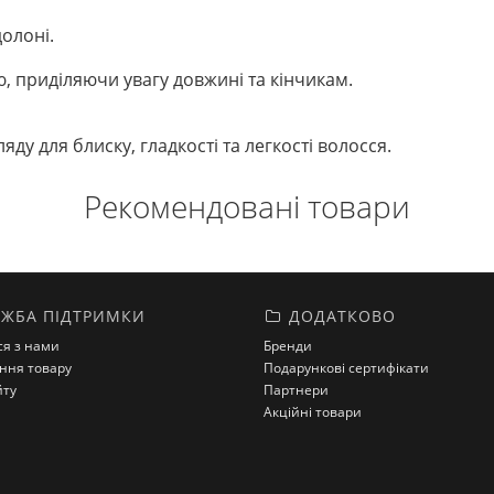
долоні.
, приділяючи увагу довжині та кінчикам.
ду для блиску, гладкості та легкості волосся.
Рекомендовані товари
ЖБА ПІДТРИМКИ
ДОДАТКОВО
ся з нами
Бренди
ння товару
Подарункові сертифікати
йту
Партнери
Акційні товари