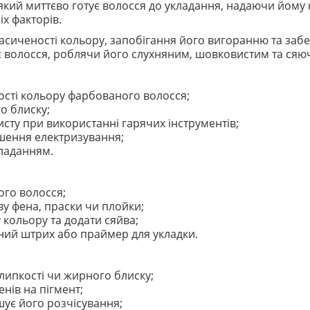
який миттєво готує волосся до укладання, надаючи йому
х факторів.
сиченості кольору, запобігання його вигоранню та забе
ує волосся, роблячи його слухняним, шовковистим та ся
ості кольору фарбованого волосся;
о блиску;
сту при використанні гарячих інструментів;
шення електризування;
кладанням.
ого волосся;
ву фена, праски чи плойки;
 кольору та додати сяйва;
ний штрих або праймер для укладки.
липкості чи жирного блиску;
нів на пігмент;
шує його розчісування;