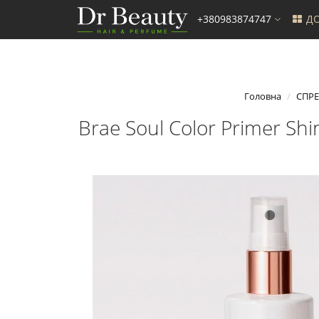
+380983874747
ДО
Головна
СПРЕ
Brae Soul Color Primer S