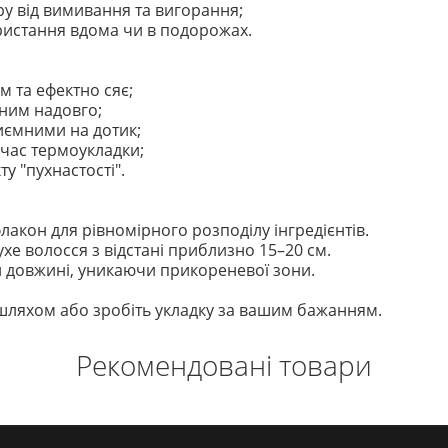
у від вимивання та вигорання;
истання вдома чи в подорожах.
м та ефектно сяє;
ним надовго;
иємними на дотик;
час термоукладки;
у "пухнастості".
акон для рівномірного розподілу інгредієнтів.
ухе волосся з відстані приблизно 15–20 см.
ій довжині, уникаючи прикореневої зони.
ляхом або зробіть укладку за вашим бажанням.
Рекомендовані товари