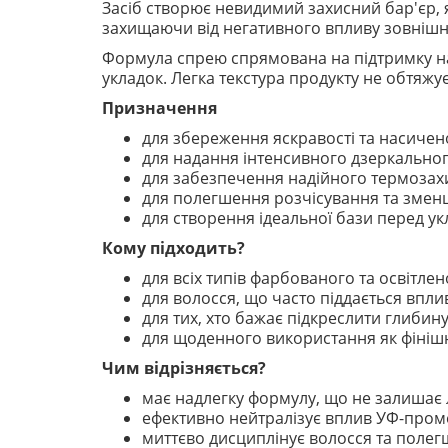
Засіб створює невидимий захисний бар'єр, 
захищаючи від негативного впливу зовнішні
Формула спрею спрямована на підтримку на
укладок. Легка текстура продукту не обтяж
Призначення
для збереження яскравості та насичен
для надання інтенсивного дзеркальног
для забезпечення надійного термозахи
для полегшення розчісування та змен
для створення ідеальної бази перед у
Кому підходить?
для всіх типів фарбованого та освітлен
для волосся, що часто піддається впли
для тих, хто бажає підкреслити глибину
для щоденного використання як фініш
Чим відрізняється?
має надлегку формулу, що не залишає 
ефективно нейтралізує вплив УФ-проме
миттєво дисциплінує волосся та полег