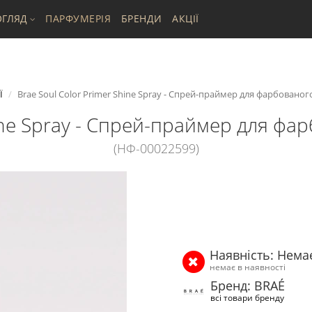
ГЛЯД
ПАРФУМЕРІЯ
БРЕНДИ
АКЦІЇ
Ї
Brae Soul Color Primer Shine Spray - Спрей-праймер для фарбованого
hine Spray - Спрей-праймер для фар
(НФ-00022599)
Наявність: Нема
немає в наявності
Бренд: BRAÉ
всі товари бренду