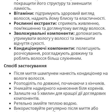
покращити його структуру та зменшити
ламкість.
Вітаміни:
підтримують здоровий вигляд
волосся, надають йому блиску та еластичності.
Рослинні екстракти:
сприяють живленню,
пом’якшенню та доглянутому вигляду волосся.
Зволожувальні компоненти:
допомагають
утримувати вологу у волоссі та зменшити
відчуття сухості.
Кондиціонуючі компоненти:
полегшують
розчісування, розгладжують довжину та
роблять волосся більш слухняним.
Спосіб застосування
Після миття шампунем нанесіть кондиціонер на
вологе волосся.
Розподіліть по довжині, починаючи з кінчиків.
Уникайте надмірного нанесення біля коренів.
Залиште на 5 хвилин для кращої дії доглядових
компонентів.
Ретельно змийте теплою водою.
Використовуйте регулярно після миття або