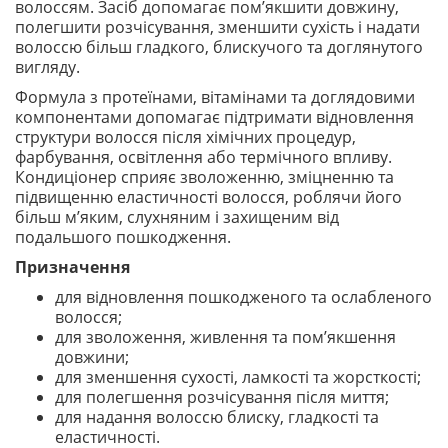
волоссям. Засіб допомагає пом’якшити довжину,
полегшити розчісування, зменшити сухість і надати
волоссю більш гладкого, блискучого та доглянутого
вигляду.
Формула з протеїнами, вітамінами та доглядовими
компонентами допомагає підтримати відновлення
структури волосся після хімічних процедур,
фарбування, освітлення або термічного впливу.
Кондиціонер сприяє зволоженню, зміцненню та
підвищенню еластичності волосся, роблячи його
більш м’яким, слухняним і захищеним від
подальшого пошкодження.
Призначення
для відновлення пошкодженого та ослабленого
волосся;
для зволоження, живлення та пом’якшення
довжини;
для зменшення сухості, ламкості та жорсткості;
для полегшення розчісування після миття;
для надання волоссю блиску, гладкості та
еластичності.