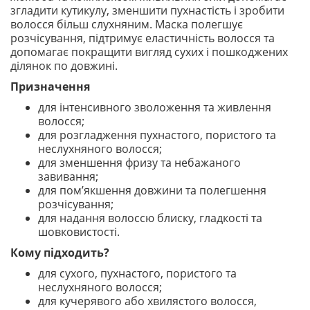
згладити кутикулу, зменшити пухнастість і зробити
волосся більш слухняним. Маска полегшує
розчісування, підтримує еластичність волосся та
допомагає покращити вигляд сухих і пошкоджених
ділянок по довжині.
Призначення
для інтенсивного зволоження та живлення
волосся;
для розгладження пухнастого, пористого та
неслухняного волосся;
для зменшення фризу та небажаного
завивання;
для пом’якшення довжини та полегшення
розчісування;
для надання волоссю блиску, гладкості та
шовковистості.
Кому підходить?
для сухого, пухнастого, пористого та
неслухняного волосся;
для кучерявого або хвилястого волосся,