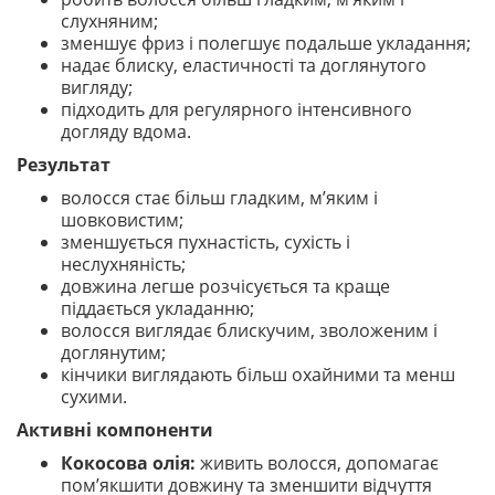
слухняним;
зменшує фриз і полегшує подальше укладання;
надає блиску, еластичності та доглянутого
вигляду;
підходить для регулярного інтенсивного
догляду вдома.
Результат
волосся стає більш гладким, м’яким і
шовковистим;
зменшується пухнастість, сухість і
неслухняність;
довжина легше розчісується та краще
піддається укладанню;
волосся виглядає блискучим, зволоженим і
доглянутим;
кінчики виглядають більш охайними та менш
сухими.
Активні компоненти
Кокосова олія:
живить волосся, допомагає
пом’якшити довжину та зменшити відчуття