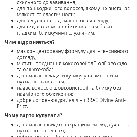
схильного до завивання;
для пошкодженого волосся, якому не вистачає
м’якості та еластичності;
для регулярного домашнього догляду;
для тих, хто хоче зробити волосся більш
гладким, блискучим і слухняним.
Чим відрізняється?
має концентровану формулу для інтенсивного
догляду;
містить поєднання кокосової олії, олії авокадо
та олії жожоба;
допомагає згладити кутикулу та зменшити
пухнастість волосся;
надає волоссю шовковистості та блиску без
надмірного обтяження;
добре доповнює догляд лінії BRAÉ Divine Anti-
Frizz.
Чому варто купувати?
допомагає швидко покращити вигляд сухого та
пухнастого волосся;
робить волосся більш гладким, м’яким і