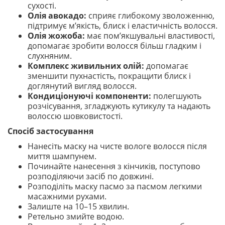
сухості.
Олія авокадо:
сприяє глибокому зволоженню,
підтримує м’якість, блиск і еластичність волосся.
Олія жожоба:
має пом’якшувальні властивості,
допомагає зробити волосся більш гладким і
слухняним.
Комплекс живильних олій:
допомагає
зменшити пухнастість, покращити блиск і
доглянутий вигляд волосся.
Кондиціонуючі компоненти:
полегшують
розчісування, згладжують кутикулу та надають
волоссю шовковистості.
Спосіб застосування
Нанесіть маску на чисте вологе волосся після
миття шампунем.
Починайте нанесення з кінчиків, поступово
розподіляючи засіб по довжині.
Розподіліть маску пасмо за пасмом легкими
масажними рухами.
Залиште на 10–15 хвилин.
Ретельно змийте водою.