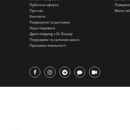
Публічна оферта
Поверне
Про нас
Мапа са
Контакти
Розрахунок та доставка
Наші переваги
Дроп-shipping з Dr Beauty
Перукарям та салонам краси
Програма лояльності