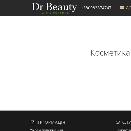
+380983874747
ДО
Косметика 
ІНФОРМАЦІЯ
СЛУ
Умови повернення
Зв’язати