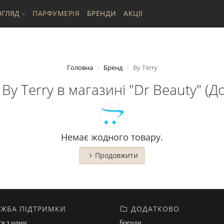
ГЛЯД
ПАРФУМЕРІЯ
БРЕНДИ
АКЦІЇ
Головна
Бренд
By Terry
By Terry в магазині "Dr Beauty" (До
Немає жодного товару.
Продовжити
ЖБА ПІДТРИМКИ
ДОДАТКОВО
ся з нами
Бренди