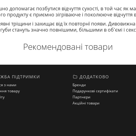
но допомагає позбутися відчуття сухості, в той час як 
о продукту є приємно зігріваюче і поколююче відчуття в
наявні тріщини і захищає від їх повторнї появи. Дивовиж
 губи стануть значно повнішими, більшими в об'ємі і се
Рекомендовані товари
ЖБА ПІДТРИМКИ
ДОДАТКОВО
ся з нами
Бренди
ння товару
Подарункові сертифікати
йту
Партнери
Акційні товари