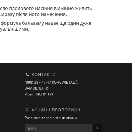
масло плодового насіння відмінно живить
ідразу після його нанесення.
на формула бальзаму надає ще один дуже
ксуальнішими.
КОНТАКТИ
(098) 387-47-47 КОНСУЛЬТАЦІЇ,
ЗАМОВЛЕННЯ.
Viber ТИСНИ ТУТ
АКЦІЙНІ ПРОПОЗИЦІЇ
Розсилка товарів зі знижками