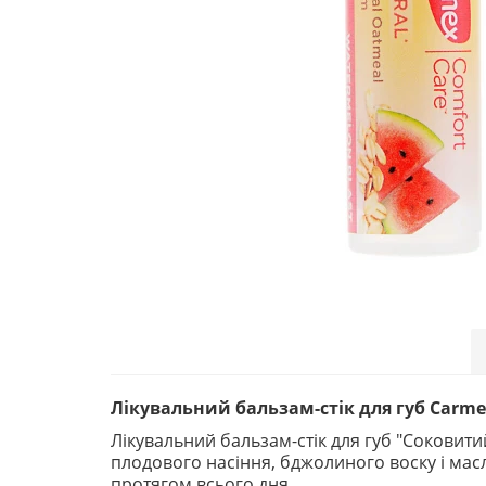
Лікувальний бальзам-стік для губ Carmex 
Лікувальний бальзам-стік для губ "Соковити
плодового насіння, бджолиного воску і масл
протягом всього дня.