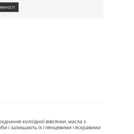
явності
оєднання колоїдної вівсянки, масла з
губи і залишають їх глянцевими і яскравими