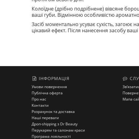
Колоїдне (дрібно подрібнене) вівсяне борош
ваші губи. Відмінною особливістю ароматног
Засіб моментально усуває сухість, загоює 
цікавий ефект. Після нанесення засобу ваші
ІНФОРМАЦІЯ
СЛУ
Умови повернення
Зв’язати
Публічна оферта
Поверне
Про нас
Мапа са
Контакти
Розрахунок та доставка
Наші переваги
Дроп-shipping з Dr Beauty
Перукарям та салонам краси
Програма лояльності