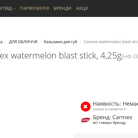
ГЛЯД
ПАРФУМЕРІЯ
БРЕНДИ
АКЦІЇ
на
ДЛЯ ОБЛИЧЧЯ
бальзами для губ
Carmex watermelon blast stic
x watermelon blast stick, 4,25g
(НФ-0
Наявність: Нема
немає в наявності
Бренд: Carmex
всі товари бренду