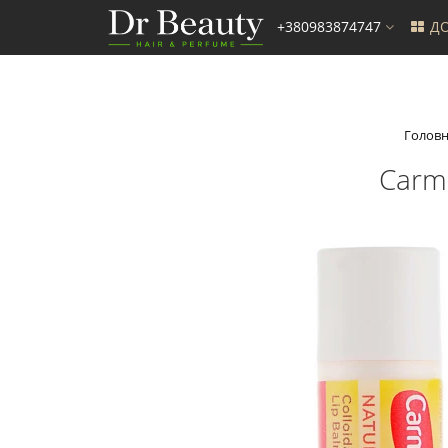
+380983874747
ДО
Голов
Carme