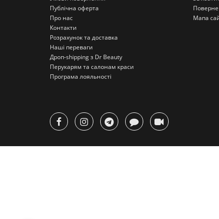
Публічна оферта
Поверне
Про нас
Мапа са
Контакти
Розрахунок та доставка
Наші переваги
Дроп-shipping з Dr Beauty
Перукарям та салонам краси
Програма лояльності