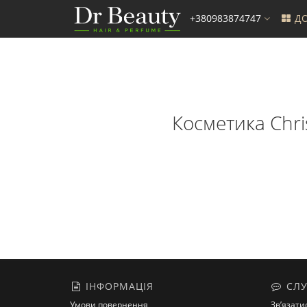
+380983874747
ДО
Косметика Chris
ІНФОРМАЦІЯ
СЛУ
Умови повернення
Зв’язати