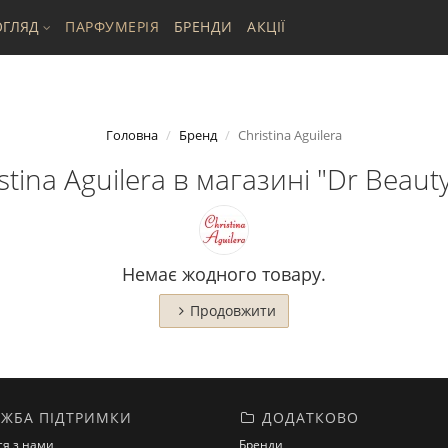
ГЛЯД
ПАРФУМЕРІЯ
БРЕНДИ
АКЦІЇ
Головна
Бренд
Christina Aguilera
tina Aguilera в магазині "Dr Beauty
Немає жодного товару.
Продовжити
ЖБА ПІДТРИМКИ
ДОДАТКОВО
ся з нами
Бренди