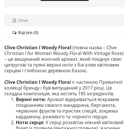
Опис
Відгуки (0)
Clive Christian I Woody Floral
(повна назва – Clive
Christian I for Women Woody Floral With Vintage Rose)
– це вишуканий жіночий аромат, який поєднує свіжі
цитрусові та пряні верхні ноти з багатим квітковим
серцем і глибокою деревною базою.
Clive Christian I Woody Flora
l є частиною Приватної
колекції бренду і був випущений у 2017 році. Це
складна композиція, яка містить 185 інгредієнтів.
Верхні ноти
: Аромат відкривається яскравим
поєднанням свіжого мандарина, бергамота,
червоних фруктів та ігристих спецій, зокрема
кардамону, рожевого та чорного перцю.
Ноти серця:
У серці розквітає ніжний квітковий
букет із троянди (вінтажної троянди), жасмину,