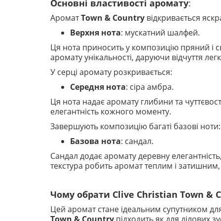
Основні властивості аромату
:
Аромат
Town & Country
відкривається яскр
Верхня нота
: мускатний шалфей.
Ця нота приносить у композицію пряний і с
аромату унікальності, даруючи відчуття легк
У серці аромату розкривається:
Середня нота
: сіра амбра.
Ця нота надає аромату глибини та чуттєвост
елегантність кожного моменту.
Завершують композицію багаті базові ноти:
Базова нота
: сандал.
Сандал додає аромату деревну елегантність
текстура робить аромат теплим і затишним, 
Чому обрати Clive Christian Town & 
Цей аромат стане ідеальним супутником для 
Town & Country
підходить як для ділових зу