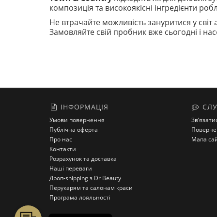
композиція та високоякісні інгредієнти ро
Не втрачайте можливість зануритися у світ
Замовляйте свій пробник вже сьогодні і н
ІНФОРМАЦІЯ
СЛУ
Умови повернення
Зв’язати
Публічна оферта
Поверне
Про нас
Мапа са
Контакти
Розрахунок та доставка
Наші переваги
Дроп-shipping з Dr Beauty
Перукарям та салонам краси
Програма лояльності