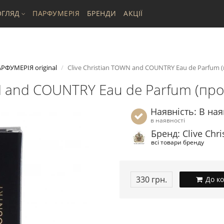
ГЛЯД
ПАРФУМЕРІЯ
БРЕНДИ
АКЦІЇ
РФУМЕРІЯ original
Clive Christian TOWN and COUNTRY Eau de Parfum (
N and COUNTRY Eau de Parfum (про
Наявність: В ная
в наявності
Бренд: Clive Chri
всі товари бренду
330 грн.
До к