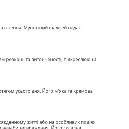
 натхнення. Мускатний шалфей надає
ням розкоші та витонченості, підкреслюючи
тягом усього дня. Його м'яка та кремова
сякденному житті або на особливих подіях.
ити незабутнє враження. Його складна