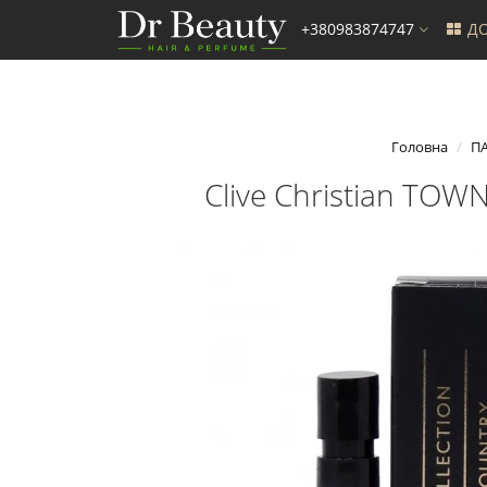
+380983874747
ДО
Головна
ПА
Clive Christian TOW