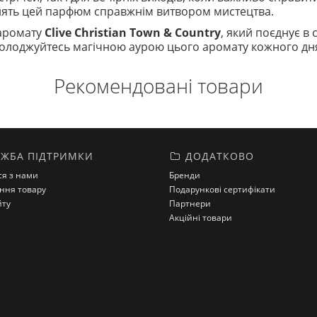
блять цей парфюм справжнім витвором мистецтва.
 аромату
Clive Christian Town & Country
, який поєднує в с
асолоджуйтесь магічною аурою цього аромату кожного дн
Рекомендовані товари
ЖБА ПІДТРИМКИ
ДОДАТКОВО
ся з нами
Бренди
ння товару
Подарункові сертифікати
йту
Партнери
Акційні товари