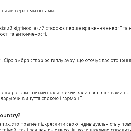
авими верхніми нотами:
віжий відтінок, який створює перше враження енергії та
ості та витонченості.
і. Сіра амбра створює теплу ауру, що оточує вас оточен
, створюючи стійкий шлейф, який залишається з вами про
даруючи відчуття спокою і гармонії.
Country?
тих, хто прагне підкреслити свою індивідуальність у пов
стрічей, так і для вечірніх виходів, коли важливо справ