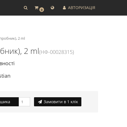
АВТОРИЗАЦІЯ
0
пробник), 2 ml
бник), 2 ml
(НФ-00028315)
вності
stian
ошика
Замовити в 1 клік