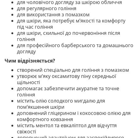
для чоловічого догляду за шкірою обличчя
для регулярного гоління
для використання з помазком
для шкіри, яка потребує м’якості та комфорту
під час гоління
для шкіри, схильної до почервоніння після
гоління
для професійного барберського та домашнього
догляду
Чим відрізняється?
створений спеціально для гоління з помазком
утворює м’яку оксамитову піну середньої
щільності
допомагає забезпечити акуратне та точне
гоління
містить олію солодкого мигдалю для
пом’якшення шкіри
доповнений гліцерином і кокосовою олією для
комфортного ковзання
містить ментол та евкаліптол для відчуття
свіжості
доповнений алантоїном для заспокійливого