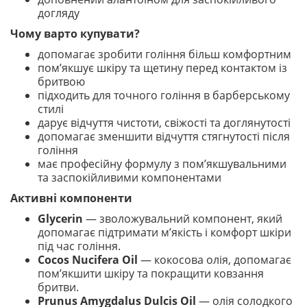
догляду
Чому варто купувати?
допомагає зробити гоління більш комфортним
пом’якшує шкіру та щетину перед контактом із
бритвою
підходить для точного гоління в барберському
стилі
дарує відчуття чистоти, свіжості та доглянутості
допомагає зменшити відчуття стягнутості після
гоління
має професійну формулу з пом’якшувальними
та заспокійливими компонентами
Активні компоненти
Glycerin
— зволожувальний компонент, який
допомагає підтримати м’якість і комфорт шкіри
під час гоління.
Cocos Nucifera Oil
— кокосова олія, допомагає
пом’якшити шкіру та покращити ковзання
бритви.
Prunus Amygdalus Dulcis Oil
— олія солодкого