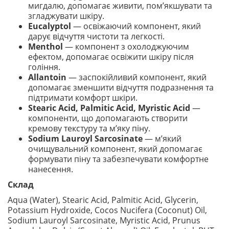
мигдалю, допомагає живити, пом’якшувати та
згладжувати шкіру.
Eucalyptol
— освіжаючий компонент, який
дарує відчуття чистоти та легкості.
Menthol
— компонент з охолоджуючим
ефектом, допомагає освіжити шкіру після
гоління.
Allantoin
— заспокійливий компонент, який
допомагає зменшити відчуття подразнення та
підтримати комфорт шкіри.
Stearic Acid, Palmitic Acid, Myristic Acid
—
компоненти, що допомагають створити
кремову текстуру та м’яку піну.
Sodium Lauroyl Sarcosinate
— м’який
очищувальний компонент, який допомагає
формувати піну та забезпечувати комфортне
нанесення.
Склад
Aqua (Water), Stearic Acid, Palmitic Acid, Glycerin,
Potassium Hydroxide, Cocos Nucifera (Coconut) Oil,
Sodium Lauroyl Sarcosinate, Myristic Acid, Prunus