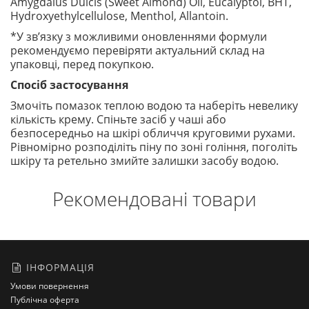
Amygdalus Dulcis (Sweet Almond) Oil, Eucalyptol, BHT,
Hydroxyethylcellulose, Menthol, Allantoin.
*У зв’язку з можливими оновленнями формули
рекомендуємо перевіряти актуальний склад на
упаковці, перед покупкою.
Спосіб застосування
Змочіть помазок теплою водою та наберіть невелику
кількість крему. Спіньте засіб у чаші або
безпосередньо на шкірі обличчя круговими рухами.
Рівномірно розподіліть піну по зоні гоління, поголіть
шкіру та ретельно змийте залишки засобу водою.
Рекомендовані товари
ІНФОРМАЦІЯ
Умови повернення
Публічна оферта