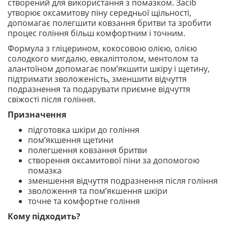
створений для використання з помазком. Засіб
утворює оксамитову піну середньої щільності,
допомагає полегшити ковзання бритви та зробити
процес гоління більш комфортним і точним.
Формула з гліцерином, кокосовою олією, олією
солодкого мигдалю, евкаліптолом, ментолом та
алантоїном допомагає пом’якшити шкіру і щетину,
підтримати зволоженість, зменшити відчуття
подразнення та подарувати приємне відчуття
свіжості після гоління.
Призначення
підготовка шкіри до гоління
пом’якшення щетини
полегшення ковзання бритви
створення оксамитової піни за допомогою
помазка
зменшення відчуття подразнення після гоління
зволоження та пом’якшення шкіри
точне та комфортне гоління
Кому підходить?