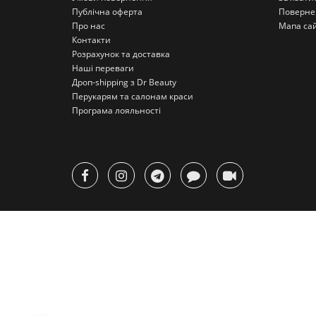
Публічна оферта
Поверне
Про нас
Мапа са
Контакти
Розрахунок та доставка
Наші переваги
Дроп-shipping з Dr Beauty
Перукарям та салонам краси
Програма лояльності