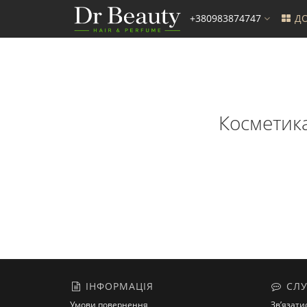
+380983874747
ДО
Косметика
ІНФОРМАЦІЯ
СЛУ
Умови повернення
Зв’язати