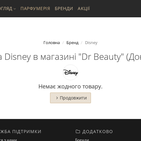
ГЛЯД
ПАРФУМЕРІЯ
БРЕНДИ
АКЦІЇ
Головна
Бренд
Disney
 Disney в магазині "Dr Beauty" (Док
Немає жодного товару.
Продовжити
ЖБА ПІДТРИМКИ
ДОДАТКОВО
ся з нами
Бренди