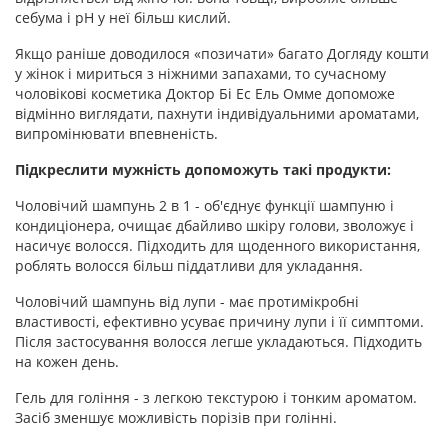
себума і pH у неї більш кислий.
Якщо раніше доводилося «позичати» багато Догляду кошти
у жінок і мириться з ніжними запахами, то сучасному
чоловікові косметика Доктор Бі Ес Ель Омме допоможе
відмінно виглядати, пахнути індивідуальними ароматами,
випромінювати впевненість.
Підкреслити мужність допоможуть такі продукти:
Чоловічий шампунь 2 в 1 - об'єднує функції шампуню і
кондиціонера, очищає дбайливо шкіру голови, зволожує і
насичує волосся. Підходить для щоденного використання,
роблять волосся більш піддатливи для укладання.
Чоловічий шампунь від лупи - має протимікробні
властивості, ефективно усуває причину лупи і її симптоми.
Після застосування волосся легше укладаються. Підходить
на кожен день.
Гель для гоління - з легкою текстурою і тонким ароматом.
Засіб зменшує можливість порізів при голінні.