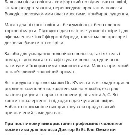
Бальзам після гоління - комфортний по відчуттях на шкірі,
знімає роздратування, перешкоджає вростання волосся.
Володіє зволожуючими властивостями, прибирає лущення.
Масло для чіткого гоління - безсумнівно, є бестселером
торгової марки. Підходить для гоління чутливої ​​шкіри і для
оформлення чіткої фігурної бороди, так як масло прозоре і
дозволяє бачити чітко зрізи.
Засоби для укладання чоловічого волосся, такі як гель і
помада - допомагають зафіксувати волосся, одночасно
насичуючи їх корисними компонентами. Мають приємний
ненав'язливий чоловічий аромат.
Всі продукти торгової марки Dr. B's містять в складі корисні
рослинні компоненти: колаген, масло жожоба, екстракт
насіння рицини і паростків пшениці, вітаміни А, С. Всі
кошти гіпоалергенні і підходять для чутливої ​​шкіри.
Набагато приємніше використовувати продукт, який
призначений саме для вас.
При постійному використанні професійної чоловічої
косметики для волосся Доктор Бі Ес Ель Омме ви