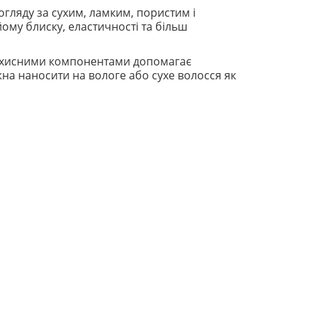
огляду за сухим, ламким, пористим і
ому блиску, еластичності та більш
и захисними компонентами допомагає
жна наносити на вологе або сухе волосся як