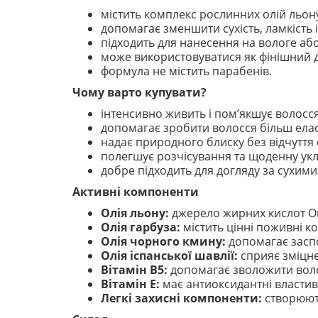
містить комплекс рослинних олій льону,
допомагає зменшити сухість, ламкість і
підходить для нанесення на вологе або
може використовуватися як фінішний до
формула не містить парабенів.
Чому варто купувати?
інтенсивно живить і пом’якшує волосся
допомагає зробити волосся більш ела
надає природного блиску без відчуття с
полегшує розчісування та щоденну укл
добре підходить для догляду за сухим
Активні компоненти
Олія льону:
джерело жирних кислот Ом
Олія гарбуза:
містить цінні поживні ко
Олія чорного кмину:
допомагає заспо
Олія іспанської шавлії:
сприяє зміцне
Вітамін B5:
допомагає зволожити воло
Вітамін E:
має антиоксидантні властиво
Легкі захисні компоненти:
створюють