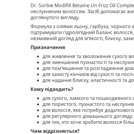
Dr. Sorbie ModifiX Betaine Un Frizz Oil Co
неслухняним волоссям. Засіб допомагає жив
доглянутого вигляду.
Формула з оліями льону, гарбуза, чорного к
підтримувати гідроліпідний баланс волосся,
незмивний догляд для м’якості, блиску, захи
Призначення
для живлення та зволоження сухого во
для зменшення пухнастості та неслухня
для пом’якшення та розгладження дов
для захисту кінчиків від сухості та посі
для надання блиску, еластичності та д
Кому підходить?
для сухого, ламкого та пошкодженого 
для пористого, пухнастого та неслухня
для волосся, яке потребує додаткового
для регулярного домашнього догляду;
для тих, хто хоче зробити волосся біль
Чим відрізняється?