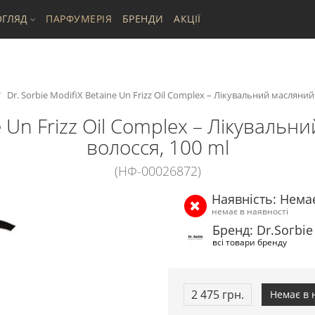
ГЛЯД
ПАРФУМЕРІЯ
БРЕНДИ
АКЦІЇ
Dr. Sorbie ModifiX Betaine Un Frizz Oil Complex – Лікувальний масляни
ne Un Frizz Oil Complex – Лікуваль
волосся, 100 ml
(НФ-00026872)
Наявність: Нема
немає в наявності
Бренд: Dr.Ѕогbiе
всі товари бренду
2 475 грн.
Немає в 