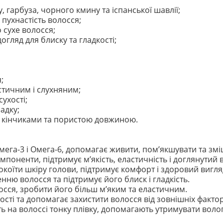
 гарбуза, чорного кмину та іспанської шавлії;
 пухнастість волосся;
 сухе волосся;
гляд для блиску та гладкості;
;
стичним і слухняним;
ухості;
адку;
и кінчиками та пористою довжиною.
ега-3 і Омега-6, допомагає живити, пом’якшувати та змі
мпоненти, підтримує м’якість, еластичність і доглянутий 
коїти шкіру голови, підтримує комфорт і здоровий вигля
нню волосся та підтримує його блиск і гладкість.
сся, зробити його більш м’яким та еластичним.
сті та допомагає захистити волосся від зовнішніх фактор
 на волоссі тонку плівку, допомагають утримувати волог