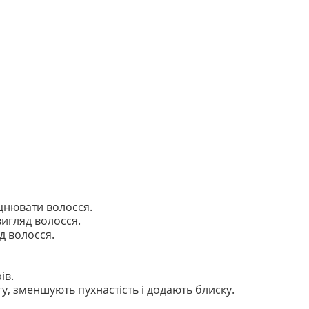
цнювати волосся.
вигляд волосся.
д волосся.
ів.
у, зменшують пухнастість і додають блиску.