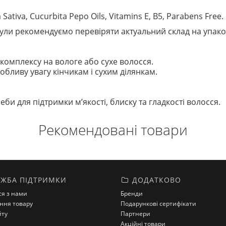
 Sativa, Cucurbita Pepo Oils, Vitamins E, B5, Parabens Free.
ли рекомендуємо перевіряти актуальний склад на упако
 комплексу на вологе або сухе волосся.
обливу увагу кінчикам і сухим ділянкам.
би для підтримки м’якості, блиску та гладкості волосся.
Рекомендовані товари
ЖБА ПІДТРИМКИ
ДОДАТКОВО
ся з нами
Бренди
ння товару
Подарункові сертифікати
йту
Партнери
Акційні товари