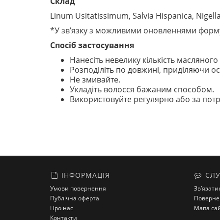
Склад
Linum Usitatissimum, Salvia Hispanica, Nigella
*У зв’язку з можливими оновленнями форму
Спосіб застосування
Нанесіть невелику кількість масляного
Розподіліть по довжині, приділяючи ос
Не змивайте.
Укладіть волосся бажаним способом.
Використовуйте регулярно або за потре
ІНФОРМАЦІЯ
СЛУ
Умови повернення
Зв’язати
Публічна оферта
Поверне
Про нас
Мапа са
Контакти