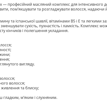
mplex — професійний масляний комплекс для інтенсивного д
ити, пом’якшувати та розгладжувати волосся, надаючи й
мину та іспанської шавлії, вітамінами B5 і E та легким
 зменшувати сухість, пухнастість і ламкість. Комплекс мо
сту кінчиків і полегшення укладання.
лосся;
ності;
жини;
чення;
оглянутого вигляду.
волосся;
ного волосся;
 живлення та блиску;
ш гладким, м’яким і слухняним.