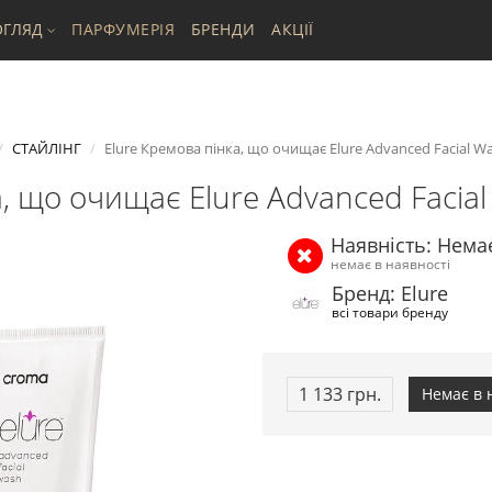
ГЛЯД
ПАРФУМЕРІЯ
БРЕНДИ
АКЦІЇ
СТАЙЛІНГ
Elure Кремова пінка, що очищає Elure Advanced Facial Wa
, що очищає Elure Advanced Facial
Наявність: Нема
немає в наявності
Бренд: Elure
всі товари бренду
1 133 грн.
Немає в 