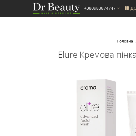
+380983874747
ДО
Головна
Elure Кремова пінка