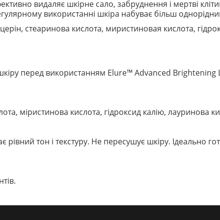
ктивно видаляє шкірне сало, забруднення і мертві кліти
регулярному використанні шкіра набуває більш однорідний 
іцерін, стеаринова кислота, миристиновая кислота, гідро
шкіру перед використанням Elure™ Advanced Brightening L
лота, міристинова кислота, гідроксид калію, лауринова к
є рівний тон і текстуру. Не пересушує шкіру. Ідеально г
тів.