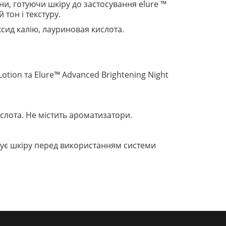
ни, готуючи шкіру до застосування elure ™
тон і текстуру.
ксид калію, лауриновая кислота.
otion та Elure™ Advanced Brightening Night
ислота. Не містить ароматизатори.
отує шкіру перед використанням системи