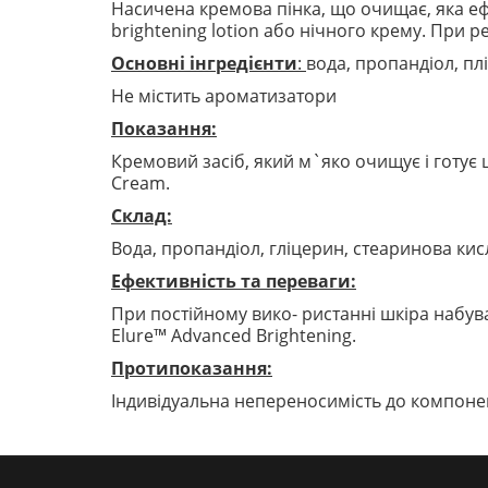
Насичена кремова пінка, що очищає, яка ефе
brightening lotion або нічного крему. При 
Основні інгредієнти
:
вода, пропандіол, пл
Не містить ароматизатори
Показання:
Кремовий засіб, який м`яко очищує і готує 
Cream.
Cклад:
Вода, пропандіол, гліцерин, стеаринова кис
Ефективність та переваги:
При постійному вико- ристанні шкіра набува
Elure™ Advanced Brightening.
Протипоказання:
Індивідуальна непереносимість до компонен