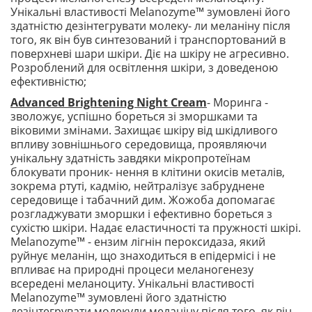
Унікальні властивості Melanozyme™ зумовлені його
здатністю дезінтегрувати молеку- ли меланіну після
того, як він був синтезований і транспортований в
поверхневі шари шкіри. Діє на шкіру не агресивно.
Розроблений для освітлення шкіри, з доведеною
ефективністю;
Advanced Brightening Night Cream
- Моринга -
зволожує, успішно бореться зі зморшками та
віковими змінами. Захищає шкіру від шкідливого
впливу зовнішнього середовища, проявляючи
унікальну здатність завдяки мікропротеїнам
блокувати проник- нення в клітини окисів металів,
зокрема ртуті, кадмію, нейтралізує забруднене
середовище і табачний дим. Жожоба допомагає
розгладжувати зморшки і ефективно бореться з
сухістю шкіри. Надає еластичності та пружності шкірі.
Melanozyme™ - ензим лігнін пероксидаза, який
руйнує меланін, що знаходиться в епідермісі і не
впливає на природні процеси меланогенезу
всередені меланоциту. Унікальні властивості
Melanozyme™ зумовлені його здатністю
дезінтегрувати молекули меланіну після того, як він