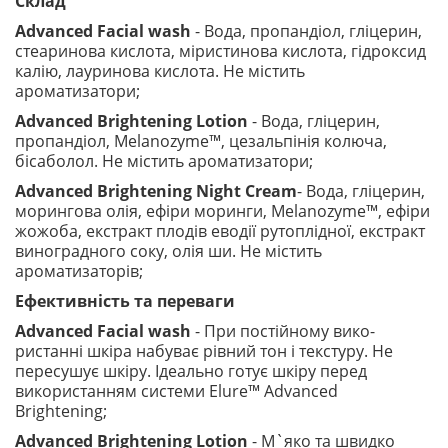
Cклад
Advanced Facial wash
- Вода, пропандіол, гліцерин,
стеаринова кислота, міристинова кислота, гідроксид
калію, лауринова кислота. Не містить
ароматизатори;
Advanced Brightening Lotion
- Вода, гліцерин,
пропандіол, Melanozyme™, цезальпінія колюча,
бісаболол. Не містить ароматизатори;
Advanced Brightening Night Cream
- Вода, гліцерин,
морингова олія, ефіри моринги, Melanozyme™, ефіри
жожоба, екстракт плодів еводії рутоплідної, екстракт
виноградного соку, олія ши. Не містить
ароматизаторів;
Ефективність та переваги
Advanced Facial wash
- При постійному вико-
ристанні шкіра набуває рівний тон і текстуру. Не
пересушує шкіру. Ідеально готує шкіру перед
використанням системи Elure™ Advanced
Brightening;
Advanced Brightening Lotion
- М`яко та швидко