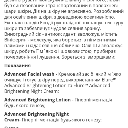
був синтезований і транспортований в поверхневі
шари шкіри. Діє на шкіру не агресивно. Розроблений
для освітлення шкіри, з доведеною ефективністю.
Екстракт плодів Еводії рукоплідної покращує текстуру
шкіри та забезпечує чудове сяяння зранку.
Виноградний сік - антиоксидант, зволожує, містить
Вініферин - молекулу, яка бореться з пігментними
плямами і надає сяяння обличчю. Олія Ши зволожує
шкіру, робить її м`якою і шовковистою, прибирає
почервоніння і лущення. Бореться зі зморшками;
Показання
Advanced Facial wash
- Кремовий засіб, який м`яко
очищує і готує шкіру перед використанням Elure™
Advanced Brightening Lotion та Elure™ Advanced
Brightening Night Cream;
Advanced Brightening Lotion
- Гіперпігментація
будь-якого генезу;
Advanced Brightening Night
Cream
- Гіперпігментація будь-якого генезу;