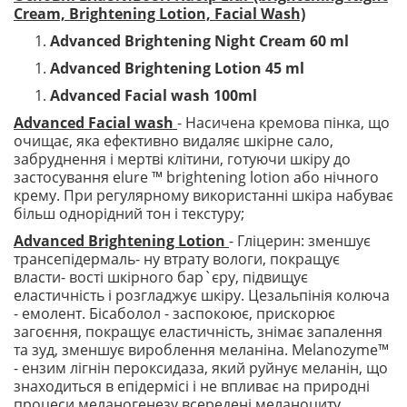
Cream, Brightening Lotion, Facial Wash)
Advanced Brightening Night Cream 60 ml
Advanced Brightening Lotion 45 ml
Advanced Facial wash 100ml
Advanced Facial wash
- Насичена кремова пінка, що
очищає, яка ефективно видаляє шкірне сало,
забруднення і мертві клітини, готуючи шкіру до
застосування elure ™ brightening lotion або нічного
крему. При регулярному використанні шкіра набуває
більш однорідний тон і текстуру;
Advanced Brightening Lotion
- Гліцерин: зменшує
трансепідермаль- ну втрату вологи, покращує
власти- вості шкірного бар`єру, підвищує
еластичність і розгладжує шкіру. Цезальпінія колюча
- емолент. Бісаболол - заспокоює, прискорює
загоєння, покращує еластичність, знімає запалення
та зуд, зменшує вироблення меланіна. Melanozyme™
- ензим лігнін пероксидаза, який руйнує меланін, що
знаходиться в епідермісі і не впливає на природні
процеси меланогенезу всередені меланоциту.