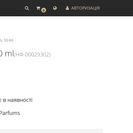
АВТОРИЗАЦІЯ
0
m, 10 ml
0 ml
(НФ-00029302)
є в наявності
 Parfums