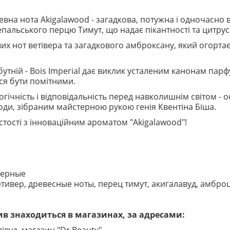
вна нота Akigalawood - загадкова, потужна і одночасно 
альського перцю Тимут, що надає пікантності та цитрусо
их нот ветівера та загадкового амброксану, який огортає
тній - Bois Imperial дає виклик усталеним канонам парф
ься бути помітними.
гічність і відповідальність перед навколишнім світом - о
ди, зібраним майстерною рукою генія Квентіна Біша.
истості з інноваційним ароматом "Akigalawood"!
жерные
тивер, древесные ноты, перец тимут, акигалавуд, амбро
в знаходиться в магазинах, за адресами: