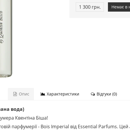
1 300 грн.
Немає в 
Опис
Характеристики
Відгуки (0)
вана вода)
умера Квентіна Біша!
ій парфумерії - Bois Imperial від Essential Parfums. Цей