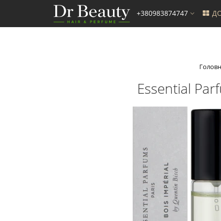
+380983874747
ДО
Голов
Essential Par