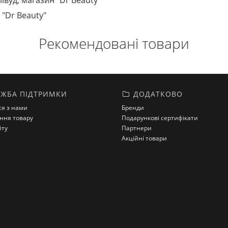
лівуд, магазин "Dr Beauty"
 "Dr Beauty"
Рекомендовані товари
ЖБА ПІДТРИМКИ
ДОДАТКОВО
ся з нами
Бренди
ння товару
Подарункові сертифікати
йту
Партнери
Акційні товари