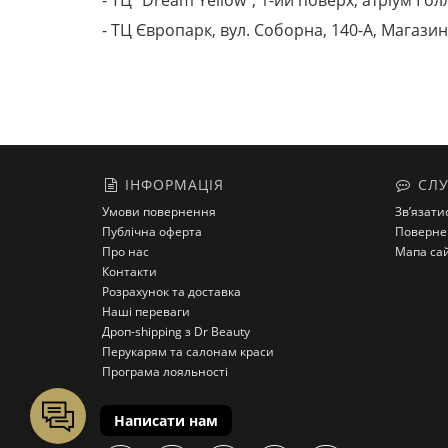
- ТЦ "Dream Yellow", 1-ий поверх, атріум Гол
- ТЦ Європарк, вул. Соборна, 140-A, Магазин
ІНФОРМАЦІЯ
СЛУ
Умови повернення
Зв’язати
Публічна оферта
Поверне
Про нас
Мапа са
Контакти
Розрахунок та доставка
Наші переваги
Дроп-shipping з Dr Beauty
Перукарям та салонам краси
Програма лояльності