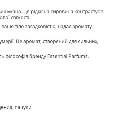
вишукана. Ця рідкісна сировина контрастує з
вої свіжості.
 ваше тіло загадковістю, надає аромату
умерії. Це аромат, створений для сильних,
сь філософія бренду Essential Parfums.
ценид, пачули