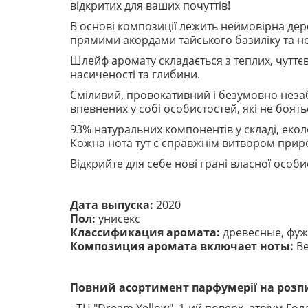
відкритих для ваших почуттів!
В основі композиції лежить неймовірна дере
прямими акордами тайського базиліку та неп
Шлейф аромату складається з теплих, чуттєв
насиченості та глибини.
Сміливий, провокативний і безумовно незабу
впевнених у собі особистостей, які не боят
93% натуральних компонентів у складі, еколо
Кожна нота тут є справжнім витвором приро
Відкрийте для себе нові грані власної особ
Дата выпуска:
2020
Пол:
унисекс
Классификация аромата:
древесные, фу
Композиция аромата включает ноты:
Ве
Повний асортимент парфумерії на розпи