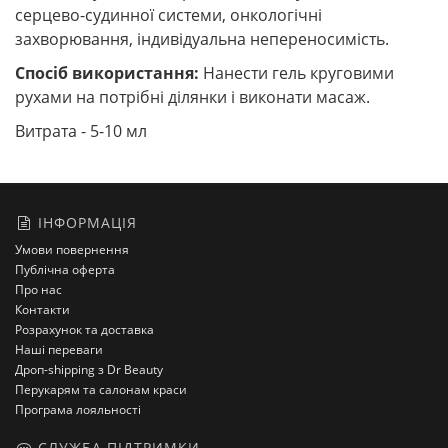
серцево-судинної системи, онкологічні
захворювання, індивідуальна непереносимість.
Спосіб використання:
Нанести гель круговими
рухами на потрібні ділянки і виконати масаж.
Витрата - 5-10 мл
ІНФОРМАЦІЯ
Умови повернення
Публічна оферта
Про нас
Контакти
Розрахунок та доставка
Наші переваги
Дроп-shipping з Dr Beauty
Перукарям та салонам краси
Програма лояльності
СЛУЖБА ПІДТРИМКИ