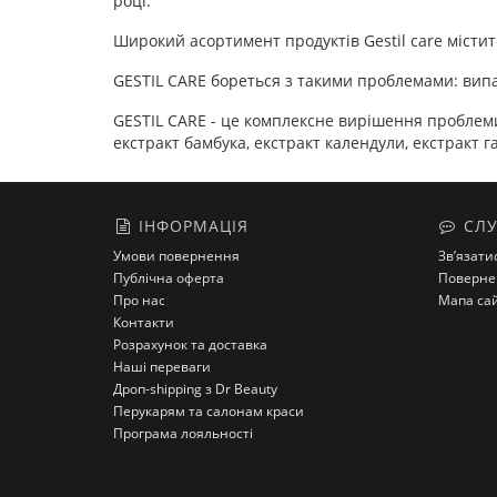
році.
Широкий асортимент продуктів Gestil care містит
GESTIL CARE бореться з такими проблемами: випа
GESTIL CARE - це комплексне вирішення проблеми
екстракт бамбука, екстракт календули, екстракт га
ІНФОРМАЦІЯ
СЛУ
Умови повернення
Зв’язати
Публічна оферта
Поверне
Про нас
Мапа са
Контакти
Розрахунок та доставка
Наші переваги
Дроп-shipping з Dr Beauty
Перукарям та салонам краси
Програма лояльності