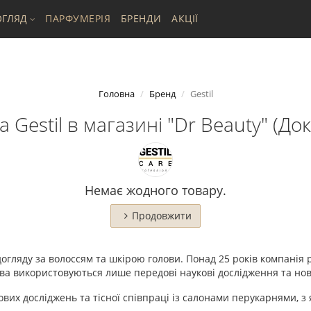
ГЛЯД
ПАРФУМЕРІЯ
БРЕНДИ
АКЦІЇ
Головна
Бренд
Gestil
 Gestil в магазині "Dr Beauty" (Док
Немає жодного товару.
Продовжити
огляду за волоссям та шкірою голови. Понад 25 років компанія р
а використовуються лише передові наукові дослідження та новіт
кових досліджень та тісної співпраці із салонами перукарнями,