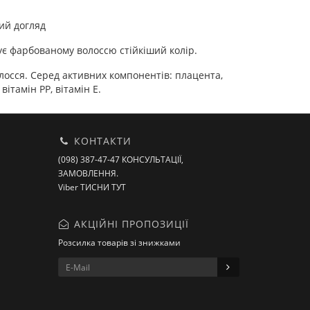
ний догляд
ує фарбованому волоссю стійкіший колір.
лосся. Серед активних компонентів: плацента,
ітамін PP, вітамін Е.
КОНТАКТИ
(098) 387-47-47 КОНСУЛЬТАЦІЇ,
ЗАМОВЛЕННЯ.
Viber ТИСНИ ТУТ
АКЦІЙНІ ПРОПОЗИЦІЇ
Розсилка товарів зі знижками