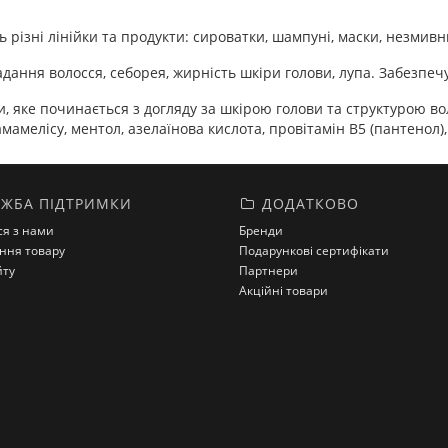
ь різні лінійки та продукти: сироватки, шампуні, маски, незмив
дання волосся, себорея, жирність шкіри голови, лупа. Забезпеч
, яке починається з догляду за шкірою голови та структурою во
мамелісу, ментол, азелаїнова кислота, провітамін B5 (пантенол), в
ЖБА ПІДТРИМКИ
ДОДАТКОВО
ся з нами
Бренди
ння товару
Подарункові сертифікати
йту
Партнери
Акційні товари