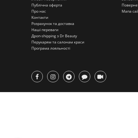
Публічна оферта
Поверне
Про нас
Мапа са
Контакти
Розрахунок та доставка
Наші переваги
Дроп-shipping з Dr Beauty
Перукарям та салонам краси
Програма лояльності