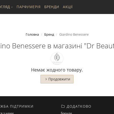
ГЛЯД
ПАРФУМЕРІЯ
БРЕНДИ
АКЦІЇ
Головна
Бренд
Giardino Benessere
no Benessere в магазині "Dr Beaut
Немає жодного товару.
Продовжити
ЖБА ПІДТРИМКИ
ДОДАТКОВО
ся з нами
Бренди