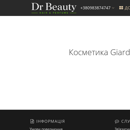
+380983874747
ДО
Косметика Giardi
ІНФОРМАЦІЯ
СЛУ
Умови повернення
Зв’язати