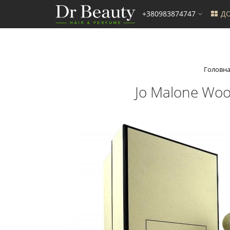
+380983874747
ДО
Головн
Jo Malone Woo