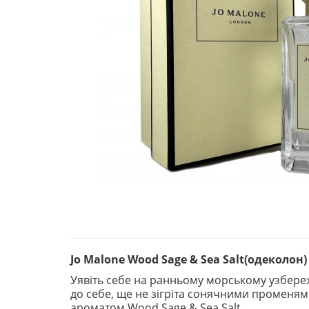
Jo Malone Wood Sage & Sea Salt(одеколон)
Уявіть себе на ранньому морському узбереж
до себе, ще не зігріта сонячними променям
ароматом Wood Sage & Sea Salt.