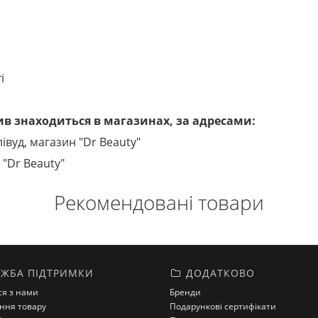
і
в знаходиться в магазинах, за адресами:
лівуд, магазин "Dr Beauty"
 "Dr Beauty"
Рекомендовані товари
ЖБА ПІДТРИМКИ
ДОДАТКОВО
ся з нами
Бренди
ння товару
Подарункові сертифікати