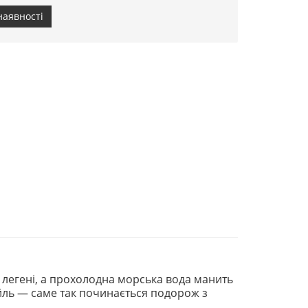
наявності
 легені, а прохолодна морська вода манить
ейль — саме так починається подорож з