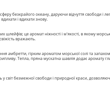
феру безкрайого океану, даруючи відчуття свободи і лег
вдихати і вдихати знову.
х шлейфів; це аромат ніжності і м'якості, в якому морськ
свіжість вражають.
ня амбретти, гірким ароматом морської солі та запахом
ипливу. Тепла, пряна мускатна шавлія додає аромату гли
 у світ безмежної свободи і природної краси, дозволяюч