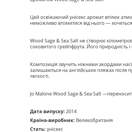
Цей освіжаючий унісекс аромат втілює атмос
неможливо втомитися від нього — хочеться 
Wood Sage & Sea Salt не створює кілометрови
соковитого грейпфрута. Його природність і 
Композиція звучить ніжними акордами насін
залишаються на англійських пляжах після пр
легкості.
Jo Malone Wood Sage & Sea Salt —переносить
Дата випуску:
2014
Країна-виробник:
Великобританія
Стать:
унісекс