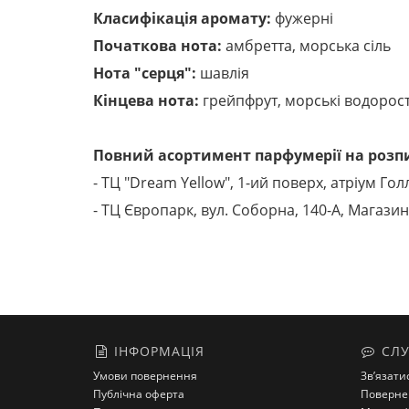
Класифікація аромату:
фужерні
Початкова нота:
амбретта, морська сіль
Нота "серця":
шавлія
Кінцева нота:
грейпфрут, морські водорост
Повний асортимент парфумерії на розпи
- ТЦ "Dream Yellow", 1-ий поверх, атріум Гол
- ТЦ Європарк, вул. Соборна, 140-A, Магазин
ІНФОРМАЦІЯ
СЛУ
Умови повернення
Зв’язати
Публічна оферта
Поверне