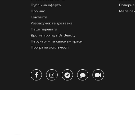
Публічна оферта
Поверне
Про нас
Мапа са
Контакти
Розрахунок та доставка
Наші переваги
Дроп-shipping з Dr Beauty
Перукарям та салонам краси
Програма лояльності