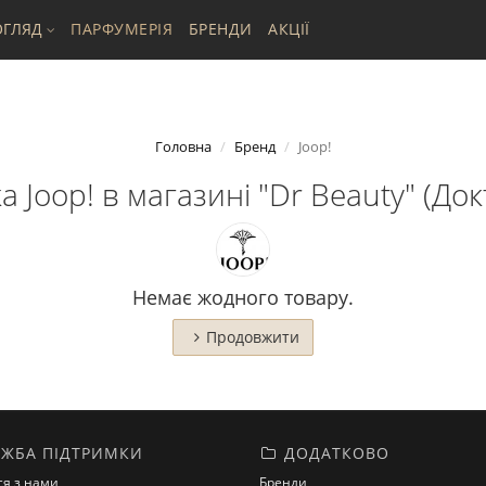
ГЛЯД
ПАРФУМЕРІЯ
БРЕНДИ
АКЦІЇ
Головна
Бренд
Joop!
 Joop! в магазині "Dr Beauty" (Док
Немає жодного товару.
Продовжити
ЖБА ПІДТРИМКИ
ДОДАТКОВО
ся з нами
Бренди