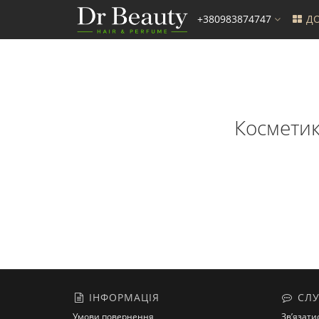
+380983874747
ДО
Косметика
ІНФОРМАЦІЯ
СЛУ
Умови повернення
Зв’язати