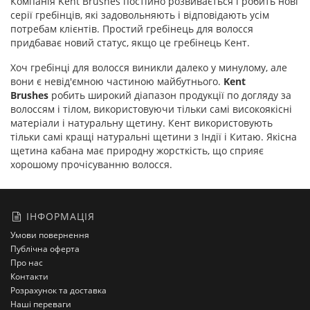
Компанія Kent Brushes постійно розвивається і робить нові
серії гребінців, які задовольняють і відповідають усім
потребам клієнтів. Простий гребінець для волосся
придбаває новий статус, якщо це гребінець Кент.
Хоч гребінці для волосся виникли далеко у минулому, але
вони є невід'ємною частиною майбутнього.
Kent
Brushes
робить широкий діапазон продукції по догляду за
волоссям і тілом, використовуючи тільки самі високоякісні
матеріали і натуральну щетину. Кент використовують
тільки самі кращі натуральні щетини з Індії і Китаю. Якісна
щетина кабана має природну жорсткість, що сприяє
хорошому прочісуванню волосся.
ІНФОРМАЦІЯ
Умови повернення
Публічна оферта
Про нас
Контакти
Розрахунок та доставка
Наші переваги