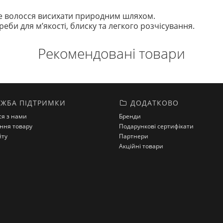
е волосся висихати природним шляхом.
еби для м’якості, блиску та легкого розчісування.
Рекомендовані товари
ЖБА ПІДТРИМКИ
ДОДАТКОВО
ся з нами
Бренди
ння товару
Подарункові сертифікати
йту
Партнери
Акційні товари