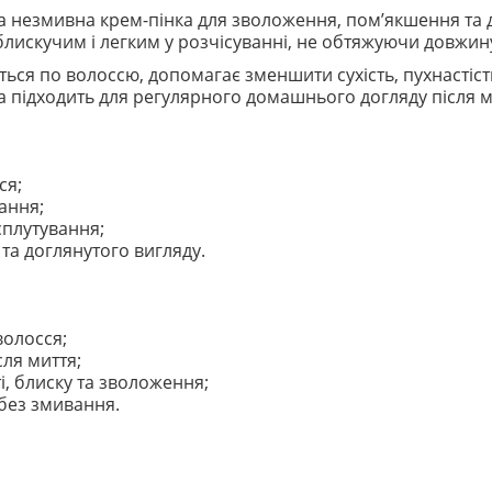
на незмивна крем-пінка для зволоження, пом’якшення та 
блискучим і легким у розчісуванні, не обтяжуючи довжин
ться по волоссю, допомагає зменшити сухість, пухнастість
а підходить для регулярного домашнього догляду після м
ся;
ання;
сплутування;
 та доглянутого вигляду.
волосся;
сля миття;
і, блиску та зволоження;
без змивання.