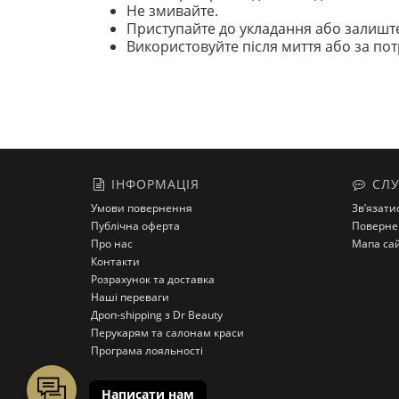
Не змивайте.
Приступайте до укладання або залишт
Використовуйте після миття або за потр
ІНФОРМАЦІЯ
СЛУ
Умови повернення
Зв’язати
Публічна оферта
Поверне
Про нас
Мапа са
Контакти
Розрахунок та доставка
Наші переваги
Дроп-shipping з Dr Beauty
Перукарям та салонам краси
Програма лояльності