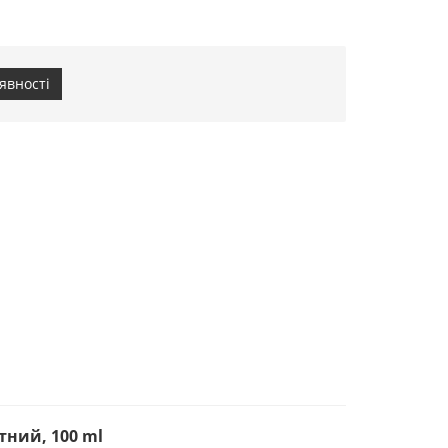
явності
тний, 100 ml