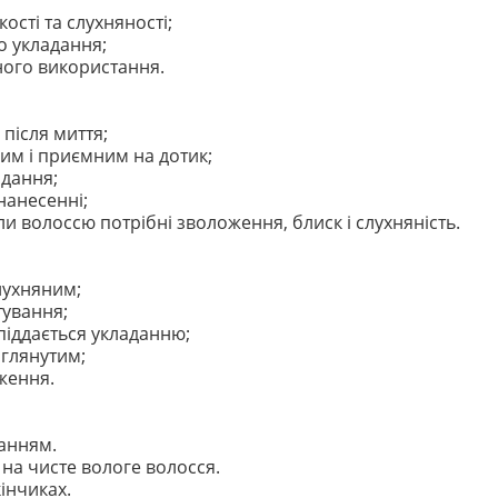
сті та слухняності;
о укладання;
ного використання.
після миття;
им і приємним на дотик;
адання;
нанесенні;
и волоссю потрібні зволоження, блиск і слухняність.
слухняним;
тування;
піддається укладанню;
оглянутим;
яження.
анням.
 на чисте вологе волосся.
інчиках.