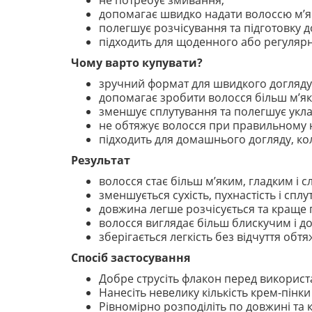
не потребує змивання;
допомагає швидко надати волоссю м’яко
полегшує розчісування та підготовку д
підходить для щоденного або регуляр
Чому варто купувати?
зручний формат для швидкого догляду 
допомагає зробити волосся більш м’як
зменшує сплутування та полегшує укл
не обтяжує волосся при правильному 
підходить для домашнього догляду, кол
Результат
волосся стає більш м’яким, гладким і 
зменшується сухість, пухнастість і сплу
довжина легше розчісується та краще 
волосся виглядає більш блискучим і д
зберігається легкість без відчуття обт
Спосіб застосування
Добре струсіть флакон перед використ
Нанесіть невелику кількість крем-пінки
Рівномірно розподіліть по довжині та к