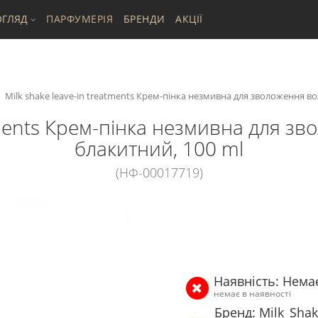
ГЛЯД
ПАРФУМЕРІЯ
БРЕНДИ
АКЦІЇ
Milk shake leave-in treatments Крем-пінка незмивна для зволоження вол
tments Крем-пінка незмивна для зв
блакитний, 100 ml
(НФ-00017719)
Наявність: Нема
немає в наявності
Бренд: Milk_Sha