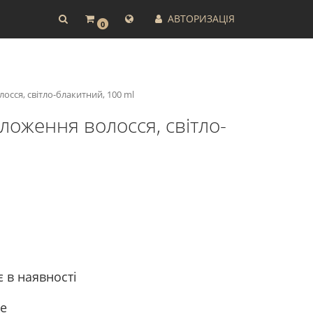
АВТОРИЗАЦІЯ
0
осся, світло-блакитний, 100 ml
оложення волосся, світло-
є в наявності
ke