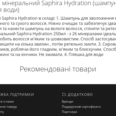
 мінеральний Saphira Hydration (шампу
я води)
Saphira Hydration в складі: 1. Шампунь для зволоження 
ьного та сухого волосся. Ніжно очищає та забезпечує іде
и та нанести шампунь на вологе волосся, спінити та рете
льний Saphira Hydration 250мл - з 26 мінералами ідеаль
обить волосся м'яким та шовковистим. Спосіб застосуван
ишити на кілька хвилин , потім ретельно змити. 3. Сиров
нчиків, роблячи його гладким, м'яким та блискучим. Спос
жині та на кінчики. Не змивати. 4. Пляшка для води
Рекомендовані товари
ЖБА ПІДТРИМКИ
ДОДАТКОВО
ся з нами
Бренди
ння товару
Подарункові сертифікати
йту
Партнери