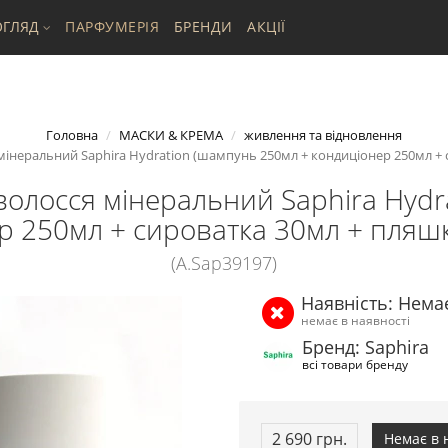
ГЛЯД
ПАРФУМЕРІЯ
БРЕНДИ
АКЦІЇ
Головна
МАСКИ & КРЕМА
живлення та вiдновлення
мінеральний Saphira Hydration (шампунь 250мл + кондиціонер 250мл + 
волосся мінеральний Saphira Hydr
р 250мл + сироватка 30мл + пляшк
(A.Sap39197)
Наявність: Нема
немає в наявності
Бренд: Saphira
всі товари бренду
2 690 грн.
Немає в 