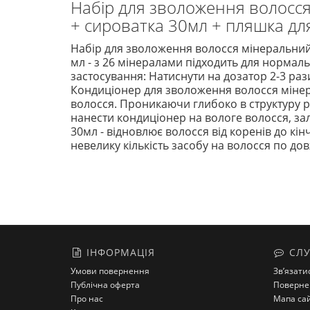
Набір для зволоження волосся
+ сироватка 30мл + пляшка дл
Набір для зволоження волосся мінеральний 
мл - з 26 мінералами підходить для нормал
застосування: Натиснути на дозатор 2-3 раз
Кондиціонер для зволоження волосся мінера
волосся. Проникаючи глибоко в структуру р
нанести кондиціонер на вологе волосся, зал
30мл - відновлює волосся від коренів до кі
невелику кількість засобу на волосся по дов
ІНФОРМАЦІЯ
СЛУ
Умови повернення
Зв’язати
Публічна оферта
Поверне
Про нас
Мапа са