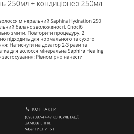
нь 250мл + кондиціонер 250мл
волосся мінеральний Saphira Hydration 250
альний баланс зволоженості. Спосіб
льно змити. Повторити процедуру. 2.
но підходить для нормального та сухого
ня: Натиснути на дозатор 2-3 рази та
атка для волосся мінеральна Saphira Healing
іб застосування: Рівномірно нанести
КОНТАКТИ
(098) 387-47-47 КОНСУЛЬТАЦІЇ,
ЗАМОВЛЕННЯ.
Viber ТИСНИ ТУТ