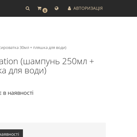
АВТОРИЗАЦІЯ
0
сироватка 30мл + пляшка для води)
ation (шампунь 250мл +
а для води)
є в наявності
наявності