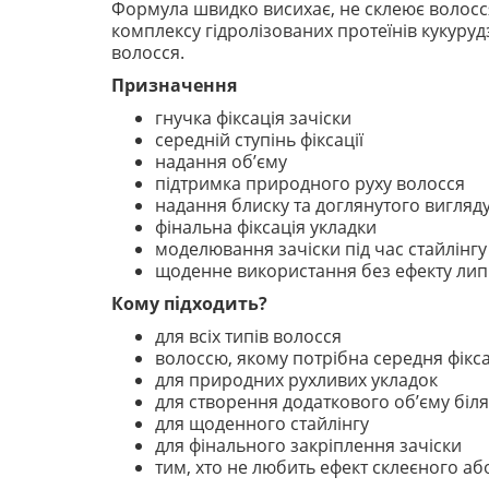
Формула швидко висихає, не склеює волосся
комплексу гідролізованих протеїнів кукурудз
волосся.
Призначення
гнучка фіксація зачіски
середній ступінь фіксації
надання об’єму
підтримка природного руху волосся
надання блиску та доглянутого вигляд
фінальна фіксація укладки
моделювання зачіски під час стайлінгу
щоденне використання без ефекту лип
Кому підходить?
для всіх типів волосся
волоссю, якому потрібна середня фікс
для природних рухливих укладок
для створення додаткового об’єму біля
для щоденного стайлінгу
для фінального закріплення зачіски
тим, хто не любить ефект склеєного аб