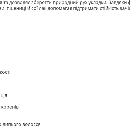
 та дозволяє зберегти природний рух укладки. Завдяки 
и, пшениці й сої лак допомагає підтримати стійкість зачіс
у
кості
ація
 коренів
о липкого волосся