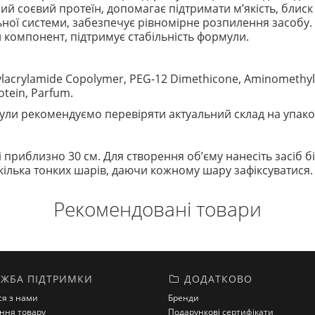
й соєвий протеїн, допомагає підтримати м’якість, блиск 
ої системи, забезпечує рівномірне розпилення засобу.
компонент, підтримує стабільність формули.
ctylacrylamide Copolymer, PEG-12 Dimethicone, Aminomethyl
otein, Parfum.
ли рекомендуємо перевіряти актуальний склад на упако
і приблизно 30 см. Для створення об’єму нанесіть засіб б
 кілька тонких шарів, даючи кожному шару зафіксуватися.
Рекомендовані товари
ЖБА ПІДТРИМКИ
ДОДАТКОВО
ся з нами
Бренди
ння товару
Подарункові сертифікати