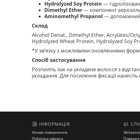
Hydrolyzed Soy Protein
— гідролізовани
Dimethyl Ether
— компонент аерозольн
Aminomethyl Propanol
— допоміжний 
Склад
Alcohol Denat., Dimethyl Ether, Acrylates/O
Hydrolyzed Wheat Protein, Hydrolyzed Soy Pr
*У зв’язку з можливими оновленнями форму
Спосіб застосування
Розпиліть лак на укладене волосся з відстан
укладання. Для посилення фіксації нанесіть
ІНФОРМАЦІЯ
СЛУ
Умови повернення
Зв’язати
Публічна оферта
Поверне