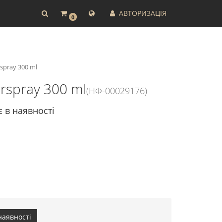
АВТОРИЗАЦІЯ
0
spray 300 ml
irspray 300 ml
(НФ-00029176)
є в наявності
наявності