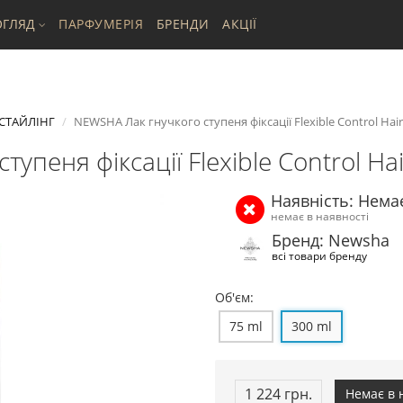
ГЛЯД
ПАРФУМЕРІЯ
БРЕНДИ
АКЦІЇ
СТАЙЛІНГ
NEWSHA Лак гнучкого ступеня фіксації Flexible Control Hair
упеня фіксації Flexible Control Ha
Наявність: Нема
немає в наявності
Бренд: Newsha
всі товари бренду
Об'єм:
75 ml
300 ml
1 224 грн.
Немає в 