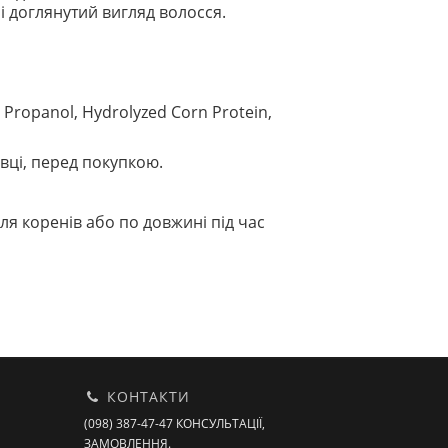
і доглянутий вигляд волосся.
 Propanol, Hydrolyzed Corn Protein,
вці, перед покупкою.
іля коренів або по довжині під час
КОНТАКТИ
(098) 387-47-47 КОНСУЛЬТАЦІЇ,
ЗАМОВЛЕННЯ.