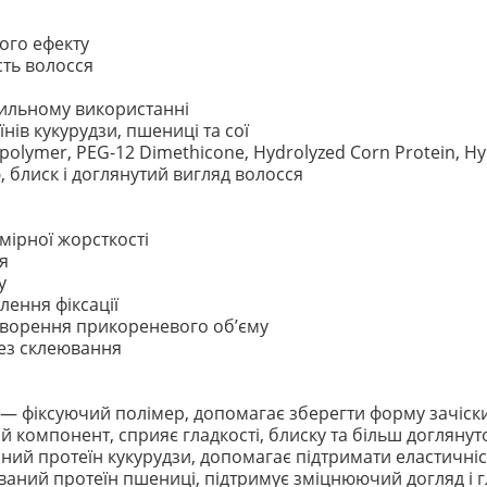
ого ефекту
сть волосся
вильному використанні
нів кукурудзи, пшениці та сої
polymer, PEG-12 Dimethicone, Hydrolyzed Corn Protein, Hy
, блиск і доглянутий вигляд волосся
мірної жорсткості
я
у
лення фіксації
створення прикореневого об’єму
без склеювання
— фіксуючий полімер, допомагає зберегти форму зачіски
компонент, сприяє гладкості, блиску та більш доглянут
ний протеїн кукурудзи, допомагає підтримати еластичніс
ваний протеїн пшениці, підтримує зміцнюючий догляд і гл