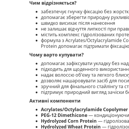
Чим відрізняється?
забезпечує гнучку фіксацію без жорстк
допомагає зберегти природну рухливі
швидко висихає після нанесення
не залишає відчуття липкості при пра
містить комплекс гідролізованих протеї
формула з Acrylates/Octylacrylamide Co
Protein допомагає підтримати фіксацію
Чому варто купувати?
допомагає зафіксувати укладку без над
підходить для щоденного використанн
надає волоссю об’єму та легкого блиск
дозволяє нашаровувати засіб для поси
зручний для фінального стайлінгу та 
підтримує природний вигляд зачіски 
Активні компоненти
Acrylates/Octylacrylamide Copolymer
PEG-12 Dimethicone
— кондиціонуючий 
Hydrolyzed Corn Protein
— гідролізова
Hydrolyzed Wheat Protein
— гідролізо