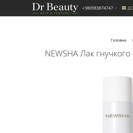
+380983874747
ДО
Головна
NEWSHA Лак гнучкого ст