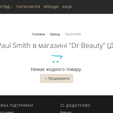
ГЛЯД
ПАРФУМЕРІЯ
БРЕНДИ
АКЦІЇ
Головна
Бренд
Paul Smith
aul Smith в магазині "Dr Beauty" (Д
Немає жодного товару.
Продовжити
ЖБА ПІДТРИМКИ
ДОДАТКОВО
ся з нами
Бренди