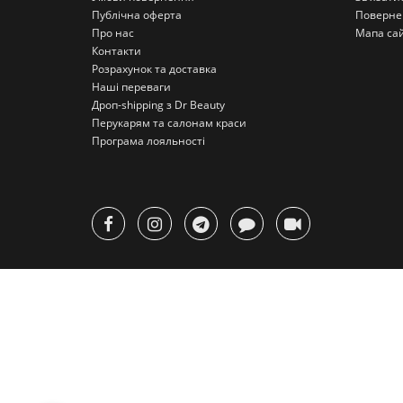
Публічна оферта
Поверне
Про нас
Мапа са
Контакти
Розрахунок та доставка
Наші переваги
Дроп-shipping з Dr Beauty
Перукарям та салонам краси
Програма лояльності