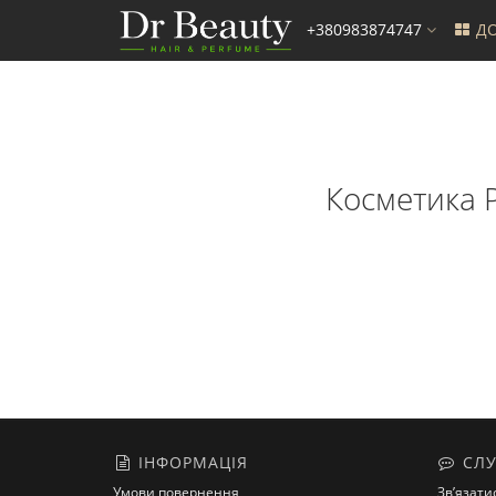
+380983874747
ДО
Косметика P
ІНФОРМАЦІЯ
СЛУ
Умови повернення
Зв’язати