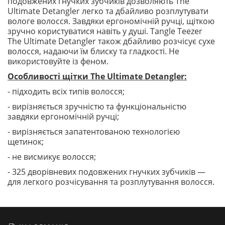
подовжених гнучких зубчиків дозволяють The
Ultimate Detangler легко та дбайливо розплутувати
вологе волосся. Завдяки ергономічній ручці, щіткою
зручно користуватися навіть у душі. Tangle Teezer
The Ultimate Detangler також дбайливо розчісує сухе
волосся, надаючи їм блиску та гладкості. Не
використовуйте із феном.
Особливості щітки The Ultimate Detangler:
- підходить всіх типів волосся;
- вирізняється зручністю та функціональністю
завдяки ергономічній ручці;
- вирізняється запатентованою технологією
щетинок;
- не висмикує волосся;
- 325 дворівневих подовжених гнучких зубчиків —
для легкого розчісування та розплутування волосся.