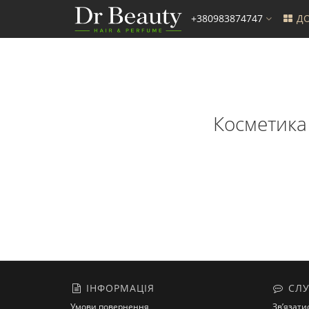
+380983874747
ДО
Косметика 
ІНФОРМАЦІЯ
СЛУ
Умови повернення
Зв’язати