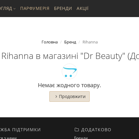
ГЛЯД
ПАРФУМЕРІЯ
БРЕНДИ
АКЦІЇ
Головна
Бренд
Rihanna
Rihanna в магазині "Dr Beauty" (До
Немає жодного товару.
Продовжити
ЖБА ПІДТРИМКИ
ДОДАТКОВО
ся з нами
Бренди