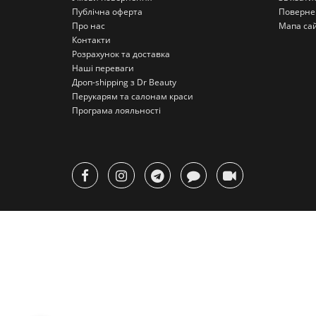
Публічна оферта
Поверне
Про нас
Мапа са
Контакти
Розрахунок та доставка
Наші переваги
Дроп-shipping з Dr Beauty
Перукарям та салонам краси
Програма лояльності