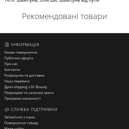
Теги:
шампунь
,
олія ши
,
шампунь від лупи
Рекомендовані товари
ІНФОРМАЦІЯ
Умови повернення
Публічна оферта
Про нас
Контакти
Розрахунок та доставка
Наші переваги
Дроп-shipping з Dr Beauty
Перукарям та салонам краси
Програма лояльності
СЛУЖБА ПІДТРИМКИ
Зв’язатися з нами
Повернення товару
Мапа сайту