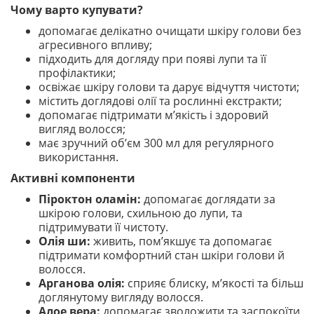
Чому варто купувати?
допомагає делікатно очищати шкіру голови без
агресивного впливу;
підходить для догляду при появі лупи та її
профілактики;
освіжає шкіру голови та дарує відчуття чистоти;
містить доглядові олії та рослинні екстракти;
допомагає підтримати м’якість і здоровий
вигляд волосся;
має зручний об’єм 300 мл для регулярного
використання.
Активні компоненти
Піроктон оламін:
допомагає доглядати за
шкірою голови, схильною до лупи, та
підтримувати її чистоту.
Олія ши:
живить, пом’якшує та допомагає
підтримати комфортний стан шкіри голови й
волосся.
Арганова олія:
сприяє блиску, м’якості та більш
доглянутому вигляду волосся.
Алое вера:
допомагає зволожити та заспокоїти