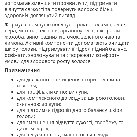
допомагає зменшити прояви лупи, підтримати
відчуття свіжості та повернути волоссю більш
здоровий, доглянутий вигляд.
Формула шампуню поєднує піроктон оламін, алое
вера, ментол, олію ши, арганову олію, екстракти
жожоба, виноградних кісточок, зеленого чаю та
лимона. Активні компоненти допомагають очищати
шкіру голови, підтримувати її гідроліпідний баланс,
освіжати, зволожувати та створювати комфортні
умови для здорового росту волосся.
Призначення
для делікатного очищення шкіри голови та
волосся;
для профілактики появи лупи;
для комплексного догляду за шкірою голови,
схильною до лупи;
для підтримки гідроліпідного балансу шкіри
голови;
для зменшення відчуття сухості, свербежу та
дискомфорту;
для регулярного домашнього догляду.