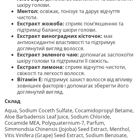
шкіру голови.
Ментол:
освіжає, тонізує та дарує відчуття
чистоти.
Екстракт жожоба:
сприяє пом’якшенню та
підтримці балансу шкіри голови.
Екстракт виноградних кісточок:
має
антиоксидантні властивості та підтримує
доглянутий вигляд волосся.
Екстракт зеленого чаю:
допомагає заспокоїти
шкіру голови та підтримати її свіжість.
Екстракт лимона:
сприяє відчуттю чистоти,
свіжості та легкості волосся.
Вітамін E:
підтримує захист волосся від впливу
зовнішніх факторів і допомагає зберегти його
доглянутий вигляд.
Склад
Aqua, Sodium Coceth Sulfate, Cocamidopropyl Betaine,
Aloe Barbadensis Leaf Juice, Sodium Chloride,
Cocamide MEA, Polyquaternium-7, Parfum,
Simmondsia Chinensis (Jojoba) Seed Extract, Menthol,
Vitis Vinifera (Grape) Seed Extract, Sodium Benzoate,