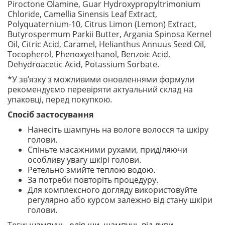
Piroctone Olamine, Guar Hydroxypropyltrimonium
Chloride, Camellia Sinensis Leaf Extract,
Polyquaternium-10, Citrus Limon (Lemon) Extract,
Butyrospermum Parkii Butter, Argania Spinosa Kernel
Oil, Citric Acid, Caramel, Helianthus Annuus Seed Oil,
Tocopherol, Phenoxyethanol, Benzoic Acid,
Dehydroacetic Acid, Potassium Sorbate.
*У зв’язку з можливими оновленнями формули
рекомендуємо перевіряти актуальний склад на
упаковці, перед покупкою.
Спосіб застосування
Нанесіть шампунь на вологе волосся та шкіру
голови.
Спіньте масажними рухами, приділяючи
особливу увагу шкірі голови.
Ретельно змийте теплою водою.
За потреби повторіть процедуру.
Для комплексного догляду використовуйте
регулярно або курсом залежно від стану шкіри
голови.