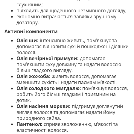
слухняним;
підходить для щоденного незмивного догляду;
економно витрачається завдяки зручному
дозатору.
Активні компоненти
Олія ши:
інтенсивно живить, пом’якшує та
допомагає відновити сухі й пошкоджені ділянки
волосся.
Олія вечірньої примули:
допомагає
пом’якшити суху довжину та надати волоссю
більш гладкого вигляду.
Олія жожоба:
живить волосся, допомагає
зменшити сухість і надати пасмам м’якості.
Олія солодкого мигдалю:
пом’якшує волосся,
робить його більш гладким і приємним на
дотик.
Олія насіння моркви:
підтримує доглянутий
вигляд волосся та допомагає надати йому
природного сяйва.
Пантенол:
сприяє зволоженню, м’якості та
еластичності волосся.