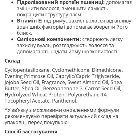
Гідролізований протеїн пшениці:
допомагає
зміцнити волосся, зменшити ламкість і
покращити структуру пасм.
Вітамін E:
підтримує захист волосся від впливу
зовнішніх факторів і допомагає зберегти його
блиск.
Силіконові компоненти:
створюють легку
захисну вуаль, розгладжують волосся та
допомагають надати йому шовковистості.
Склад
Cyclopentasiloxane, Cyclomethicone, Dimethicone,
Evening Primrose Oil, Caprylic/Capric Triglyceride,
Jojoba Seed Oil, Fragrance, Sweet Almond Oil, Shea
Butter, Shea Oil, Benzophenone-3, Carrot Seed Oil,
Hydrolyzed Wheat Protein, Polyurethane-14,
Tocopheryl Acetate, Panthenol.
*У зв’язку з можливими оновленнями формули
рекомендуємо перевіряти актуальний склад на
упаковці, перед покупкою.
Спосіб застосування