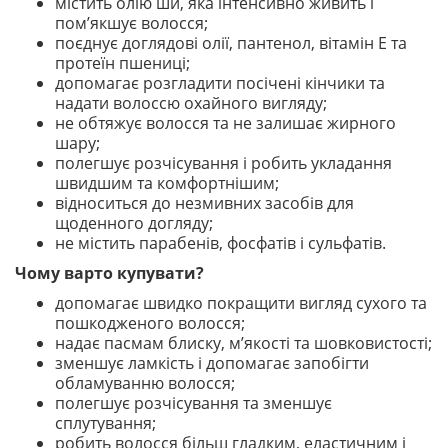
містить олію ши, яка інтенсивно живить і
пом’якшує волосся;
поєднує доглядові олії, пантенол, вітамін E та
протеїн пшениці;
допомагає розгладити посічені кінчики та
надати волоссю охайного вигляду;
не обтяжує волосся та не залишає жирного
шару;
полегшує розчісування і робить укладання
швидшим та комфортнішим;
відноситься до незмивних засобів для
щоденного догляду;
не містить парабенів, фосфатів і сульфатів.
Чому варто купувати?
допомагає швидко покращити вигляд сухого та
пошкодженого волосся;
надає пасмам блиску, м’якості та шовковистості;
зменшує ламкість і допомагає запобігти
обламуванню волосся;
полегшує розчісування та зменшує
сплутування;
робить волосся більш гладким, еластичним і