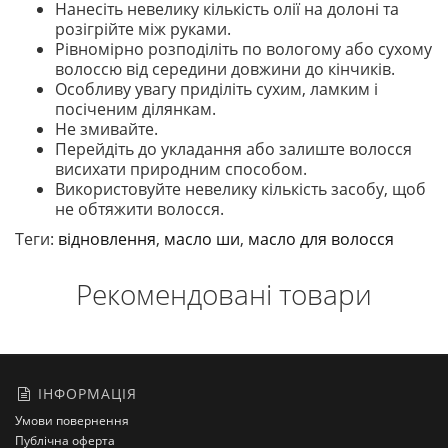
Нанесіть невелику кількість олії на долоні та
розігрійте між руками.
Рівномірно розподіліть по вологому або сухому
волоссю від середини довжини до кінчиків.
Особливу увагу приділіть сухим, ламким і
посіченим ділянкам.
Не змивайте.
Перейдіть до укладання або залиште волосся
висихати природним способом.
Використовуйте невелику кількість засобу, щоб
не обтяжити волосся.
Теги:
відновлення
,
масло ши
,
масло для волосся
Рекомендовані товари
ІНФОРМАЦІЯ
Умови повернення
Публічна оферта