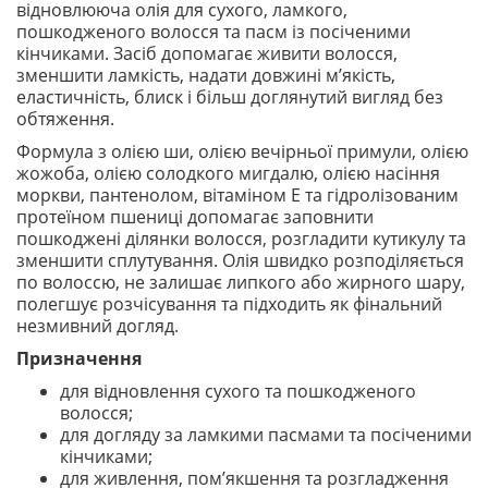
відновлююча олія для сухого, ламкого,
пошкодженого волосся та пасм із посіченими
кінчиками. Засіб допомагає живити волосся,
зменшити ламкість, надати довжині м’якість,
еластичність, блиск і більш доглянутий вигляд без
обтяження.
Формула з олією ши, олією вечірньої примули, олією
жожоба, олією солодкого мигдалю, олією насіння
моркви, пантенолом, вітаміном E та гідролізованим
протеїном пшениці допомагає заповнити
пошкоджені ділянки волосся, розгладити кутикулу та
зменшити сплутування. Олія швидко розподіляється
по волоссю, не залишає липкого або жирного шару,
полегшує розчісування та підходить як фінальний
незмивний догляд.
Призначення
для відновлення сухого та пошкодженого
волосся;
для догляду за ламкими пасмами та посіченими
кінчиками;
для живлення, пом’якшення та розгладження