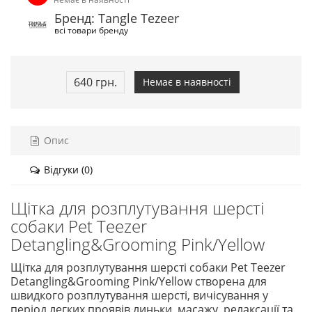
Бренд: Tangle Tezeer
всі товари бренду
640 грн.
Немає в наявності
Опис
Відгуки (0)
Щітка для розплутування шерсті
собаки Pet Teezer
Detangling&Grooming Pink/Yellow
Щітка для розплутування шерсті собаки Pet Teezer
Detangling&Grooming Pink/Yellow створена для
швидкого розплутування шерсті, вичісування у
період легких проявів линьки, масажу, релаксації та