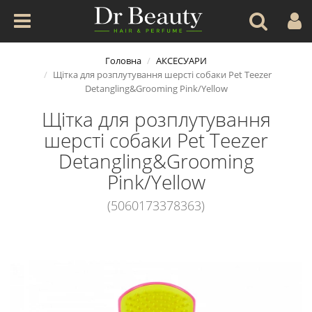
Головна
АКСЕСУАРИ
Щітка для розплутування шерсті собаки Pet Teezer
Detangling&Grooming Pink/Yellow
Щітка для розплутування
шерсті собаки Pet Teezer
Detangling&Grooming
Pink/Yellow
(5060173378363)