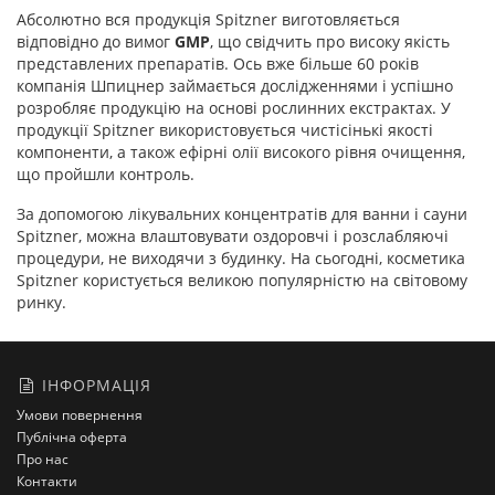
Абсолютно вся продукція Spitzner виготовляється
відповідно до вимог
GMP
, що свідчить про високу якість
представлених препаратів. Ось вже більше 60 років
компанія Шпицнер займається дослідженнями і успішно
розробляє продукцію на основі рослинних екстрактах. У
продукції Spitzner використовується чистісінькі якості
компоненти, а також ефірні олії високого рівня очищення,
що пройшли контроль.
За допомогою лікувальних концентратів для ванни і сауни
Spitzner, можна влаштовувати оздоровчі і розслабляючі
процедури, не виходячи з будинку. На сьогодні, косметика
Spitzner користується великою популярністю на світовому
ринку.
ІНФОРМАЦІЯ
Умови повернення
Публічна оферта
Про нас
Контакти