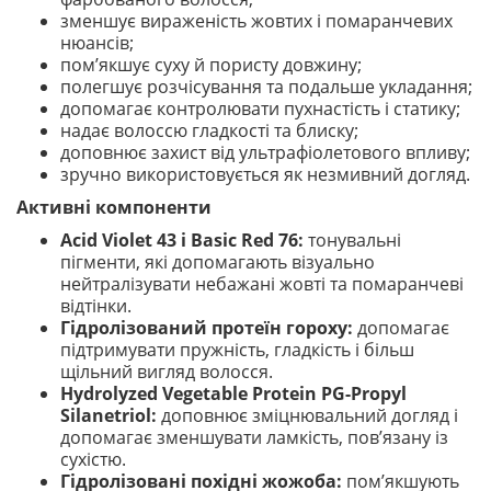
зменшує вираженість жовтих і помаранчевих
нюансів;
пом’якшує суху й пористу довжину;
полегшує розчісування та подальше укладання;
допомагає контролювати пухнастість і статику;
надає волоссю гладкості та блиску;
доповнює захист від ультрафіолетового впливу;
зручно використовується як незмивний догляд.
Активні компоненти
Acid Violet 43 і Basic Red 76:
тонувальні
пігменти, які допомагають візуально
нейтралізувати небажані жовті та помаранчеві
відтінки.
Гідролізований протеїн гороху:
допомагає
підтримувати пружність, гладкість і більш
щільний вигляд волосся.
Hydrolyzed Vegetable Protein PG-Propyl
Silanetriol:
доповнює зміцнювальний догляд і
допомагає зменшувати ламкість, пов’язану із
сухістю.
Гідролізовані похідні жожоба:
пом’якшують