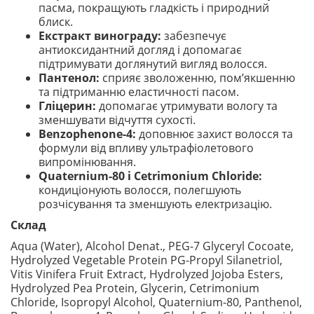
пасма, покращують гладкість і природний
блиск.
Екстракт винограду:
забезпечує
антиоксидантний догляд і допомагає
підтримувати доглянутий вигляд волосся.
Пантенол:
сприяє зволоженню, пом’якшенню
та підтриманню еластичності пасом.
Гліцерин:
допомагає утримувати вологу та
зменшувати відчуття сухості.
Benzophenone-4:
доповнює захист волосся та
формули від впливу ультрафіолетового
випромінювання.
Quaternium-80 і Cetrimonium Chloride:
кондиціонують волосся, полегшують
розчісування та зменшують електризацію.
Склад
Aqua (Water), Alcohol Denat., PEG-7 Glyceryl Cocoate,
Hydrolyzed Vegetable Protein PG-Propyl Silanetriol,
Vitis Vinifera Fruit Extract, Hydrolyzed Jojoba Esters,
Hydrolyzed Pea Protein, Glycerin, Cetrimonium
Chloride, Isopropyl Alcohol, Quaternium-80, Panthenol,