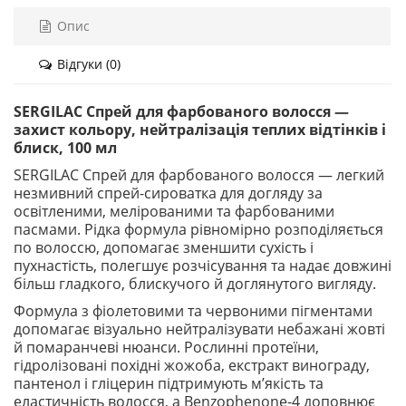
Опис
Відгуки (0)
SERGILAC Спрей для фарбованого волосся —
захист кольору, нейтралізація теплих відтінків і
блиск, 100 мл
SERGILAC Спрей для фарбованого волосся — легкий
незмивний спрей-сироватка для догляду за
освітленими, мелірованими та фарбованими
пасмами. Рідка формула рівномірно розподіляється
по волоссю, допомагає зменшити сухість і
пухнастість, полегшує розчісування та надає довжині
більш гладкого, блискучого й доглянутого вигляду.
Формула з фіолетовими та червоними пігментами
допомагає візуально нейтралізувати небажані жовті
й помаранчеві нюанси. Рослинні протеїни,
гідролізовані похідні жожоба, екстракт винограду,
пантенол і гліцерин підтримують м’якість та
еластичність волосся, а Benzophenone-4 доповнює