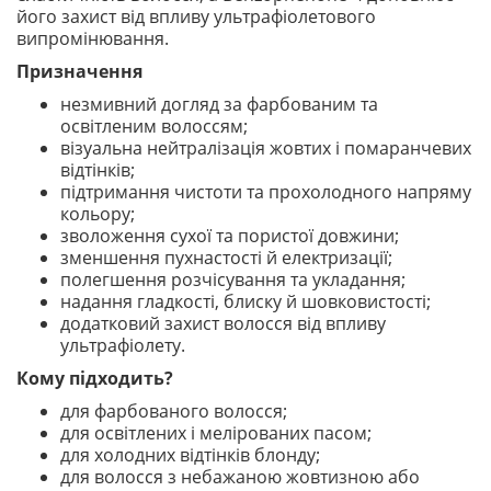
його захист від впливу ультрафіолетового
випромінювання.
Призначення
незмивний догляд за фарбованим та
освітленим волоссям;
візуальна нейтралізація жовтих і помаранчевих
відтінків;
підтримання чистоти та прохолодного напряму
кольору;
зволоження сухої та пористої довжини;
зменшення пухнастості й електризації;
полегшення розчісування та укладання;
надання гладкості, блиску й шовковистості;
додатковий захист волосся від впливу
ультрафіолету.
Кому підходить?
для фарбованого волосся;
для освітлених і мелірованих пасом;
для холодних відтінків блонду;
для волосся з небажаною жовтизною або