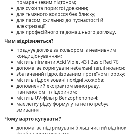
помаранчевим підтоном;
для сухої та пористої довжини;
для тьмяного волосся без блиску;
для пасом, схильних до пухнастості й
електризації;
для професійного та домашнього догляду.
Чим відрізняється?
поєднує догляд за кольором із незмивним
кондиціонуванням;
містить пігменти Acid Violet 43 і Basic Red 76;
допомагає коригувати небажані теплі нюанси;
збагачений гідролізованим протеїном гороху;
містить гідролізовані похідні жожоба;
доповнений екстрактом винограду,
пантенолом і гліцерином;
містить UV-фільтр Benzophenone-4;
має легку рідку формулу та не потребує
змивання.
Чому варто купувати?
допомагає підтримувати більш чистий відтінок
фарбованого волосся;