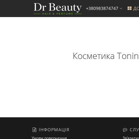
+380983874747
ДО
Косметика Tonino
ІНФОРМАЦІЯ
СЛУ
Умови повернення
Зв’язати