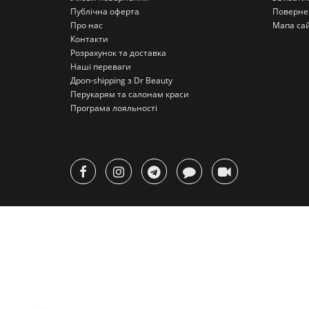
Публічна оферта
Поверне
Про нас
Мапа са
Контакти
Розрахунок та доставка
Наші переваги
Дроп-shipping з Dr Beauty
Перукарям та салонам краси
Програма лояльності