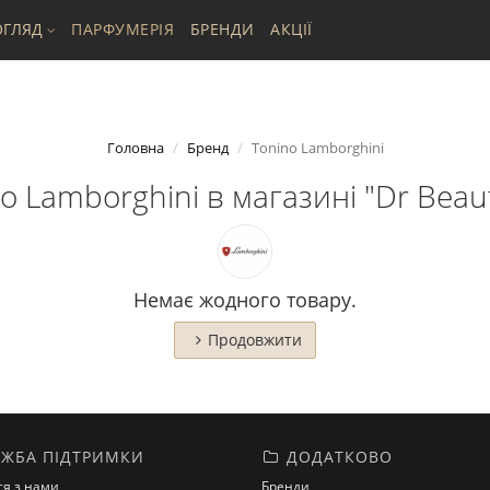
ГЛЯД
ПАРФУМЕРІЯ
БРЕНДИ
АКЦІЇ
Головна
Бренд
Tonino Lamborghini
 Lamborghini в магазині "Dr Beaut
Немає жодного товару.
Продовжити
ЖБА ПІДТРИМКИ
ДОДАТКОВО
ся з нами
Бренди