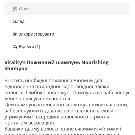
Опис
Склад
Як використовувати
Відгуки (1)
Vitality's Поживний шампунь Nourishing
Shampoo
Вносить необхідні поживні речовини для
відновлення природної гідро-ліпідної плівки
волосся. Глибоко зволожує. Шампунь що забезпечує
легке розчісування волосся.
Цей шампунь інтенсивно зволожує і живить локони,
забезпечуючи їх додатковою кількістю вологи і
утримуючи її всередині волосяного стрижня
протягом всього дня.
Завдяки цьому волосся стане сяючими, м'якими і
шовковистим. Поживні речовини пом'якшують і