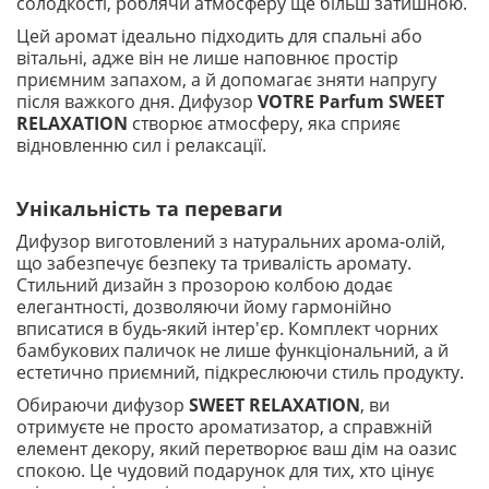
солодкості, роблячи атмосферу ще більш затишною.
Цей аромат ідеально підходить для спальні або
вітальні, адже він не лише наповнює простір
приємним запахом, а й допомагає зняти напругу
після важкого дня. Дифузор
VOTRE Parfum SWEET
RELAXATION
створює атмосферу, яка сприяє
відновленню сил і релаксації.
Унікальність та переваги
Дифузор виготовлений з натуральних арома-олій,
що забезпечує безпеку та тривалість аромату.
Стильний дизайн з прозорою колбою додає
елегантності, дозволяючи йому гармонійно
вписатися в будь-який інтер'єр. Комплект чорних
бамбукових паличок не лише функціональний, а й
естетично приємний, підкреслюючи стиль продукту.
Обираючи дифузор
SWEET RELAXATION
, ви
отримуєте не просто ароматизатор, а справжній
елемент декору, який перетворює ваш дім на оазис
спокою. Це чудовий подарунок для тих, хто цінує