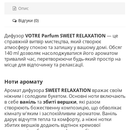
Опис
Відгуки (0)
Дифузор
VOTRE Parfum SWEET RELAXATION
— це
справжній витвір мистецтва, який створює
атмосферу спокою та затишку у вашому домі. Обсяг
140 ml дозволяє насолоджуватися його ароматом
тривалий час, перетворюючи будь-який простір на
місце для відпочинку та релаксації.
Ноти аромату
Аромат дифузора
SWEET RELAXATION
вражає своїм
ніжним і солодким букетом. Основні ноти включають
в себе
ваніль
та
збиті вершки
, які разом
створюють божественну композицію, що обволікає
кімнату м'яким і заспокійливим ароматом. Ваніль
дарує відчуття тепла та комфорту, а ніжні нотки
збитих вершків додають відтінок кремової