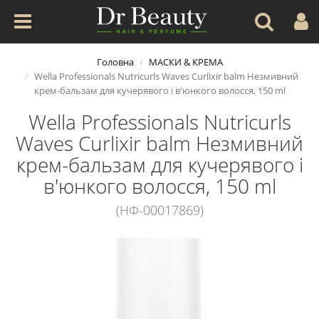
Головна
МАСКИ & КРЕМА
Wella Professionals Nutricurls Waves Curlixir balm Незмивний
крем-бальзам для кучерявого і в'юнкого волосся, 150 ml
Wella Professionals Nutricurls
Waves Curlixir balm Незмивний
крем-бальзам для кучерявого і
в'юнкого волосся, 150 ml
(НФ-00017869)