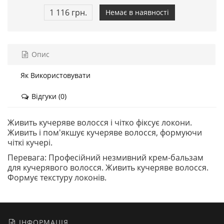
1 116 грн.
Немає в наявності
Опис
Як Використовувати
Відгуки (0)
Живить кучеряве волосся і чітко фіксує локони.
Живить і пом'якшує кучеряве волосся, формуючи
чіткі кучері.
Перевага: Професійний незмивний крем-бальзам
для кучерявого волосся. Живить кучеряве волосся.
Формує текстуру локонів.
ІНФОРМАЦІЯ