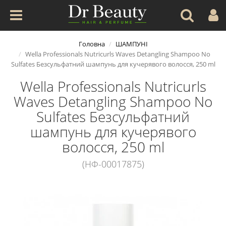
Головна
ШАМПУНІ
Wella Professionals Nutricurls Waves Detangling Shampoo No
Sulfates Безсульфатний шампунь для кучерявого волосся, 250 ml
Wella Professionals Nutricurls
Waves Detangling Shampoo No
Sulfates Безсульфатний
шампунь для кучерявого
волосся, 250 ml
(НФ-00017875)