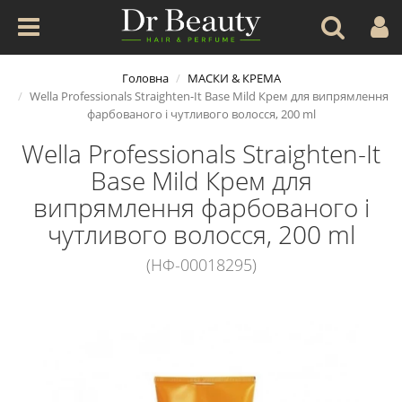
Головна
МАСКИ & КРЕМА
Wella Professionals Straighten-It Base Mild Крем для випрямлення
фарбованого і чутливого волосся, 200 ml
Wella Professionals Straighten-It
Base Mild Крем для
випрямлення фарбованого і
чутливого волосся, 200 ml
(НФ-00018295)