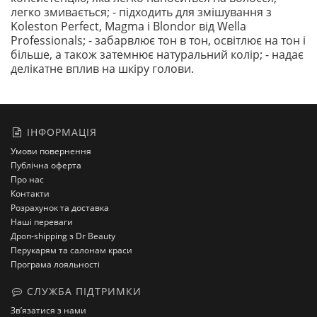
легко змивається; - підходить для змішування з
Koleston Perfect, Magma і Blondor від Wella
Professionals; - забарвлює тон в тон, освітлює на тон і
більше, а також затемнює натуральний колір; - надає
делікатне вплив на шкіру голови.
ІНФОРМАЦІЯ
Умови повернення
Публічна оферта
Про нас
Контакти
Розрахунок та доставка
Наші переваги
Дроп-shipping з Dr Beauty
Перукарям та салонам краси
Програма лояльності
СЛУЖБА ПІДТРИМКИ
Зв’язатися з нами