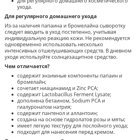
для регулярного домашнего косметического
ухода.
Для регулярного домашнего ухода
Из-за наличия папаина и бромелайна сыворотку
следует вводить в уход постепенно, учитывая
индивидуальную реакцию кожи. Не рекомендуется
одновременно использовать несколько
интенсивных отшелушивающих средств. В дневном
уходе используйте солнцезащитное средство.
Чем отличается?
содержит энзимные компоненты папаин и
бромелайн;
сочетает ниацинамид и Zinc PCA;
содержит Lactobacillus Ferment Lysate;
дополнена бетаином, Sodium PCA и
гиалуронатом натрия;
содержит пантенол и аллантоин;
создана на основе гидролатов розы и мяты;
имеет легкую текстуру для послойного ухода;
подходит для нанесения перед кремом.