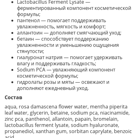
Lactobacillus Ferment Lysate —
ферментированный компонент косметической
формулы;
пантенол — помогает поддерживать
увлажненность, мягкость и комфорт;
аллантоин — дополняет смягчающий уход;
бетаин — способствует поддержанию
увлажненности и уменьшению ощущения
стянутости;
гиалуронат натрия — помогает удерживать
влагу и поддерживать гладкость;
Sodium PCA — увлажняющий компонент
косметической формулы;
гидролаты розы и мяты — освежают и
дополняют ежедневный уход.
Состав
aqua, rosa damascena flower water, mentha piperita
leaf water, glycerin, betaine, sodium pca, niacinamide,
zinc pca, panthenol, allantoin, papain, bromelain,
lactobacillus ferment lysate, sodium hyaluronate,
propanediol, xanthan gum, sorbitan caprylate, benzoic
acid.